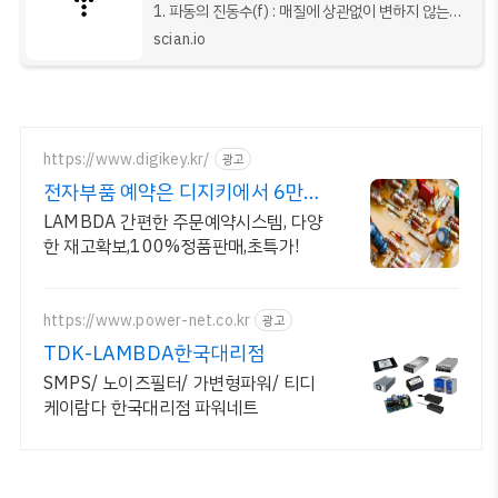
1. 파동의 진동수(f) : 매질에 상관없이 변하지 않는다.
(관측자가 느끼는 진동수가 아닌, 파동 자체의 진동수)
scian.io
2. 파동의 속력 (암기) ⭐️⭐️ : 매질에 의해서만 변한다.
음파 고체>액체>기체 | 진
https://www.digikey.kr/
광고
전자부품 예약은 디지키에서 6만원
이상 무료배송,당일발송
LAMBDA 간편한 주문예약시스템, 다양
한 재고확보,100%정품판매,초특가!
https://www.power-net.co.kr
광고
TDK-LAMBDA한국대리점
SMPS/ 노이즈필터/ 가변형파워/ 티디
케이람다 한국대리점 파워네트