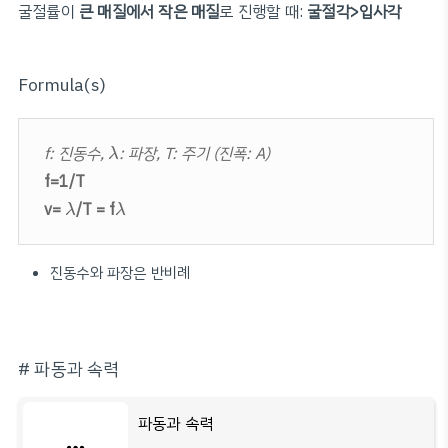
굴절률이
큰 매질에서 작은 매질
로 진행할 때:
굴절각>입사각
Formula(s)
λ
f: 진동수,
: 파장, T: 주기 (진폭: A)
λ
f=1/T
λ
λ
v=
/T = f
λ
λ
진동수와 파장은 반비례
# 파동과 속력
파동과 속력