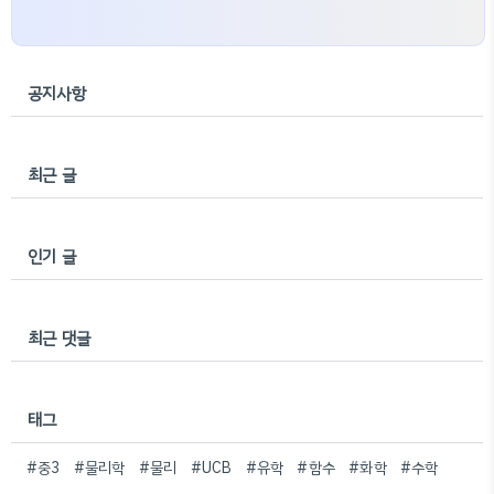
공지사항
최근 글
인기 글
최근 댓글
태그
#중3
#물리학
#물리
#UCB
#유학
#함수
#화학
#수학