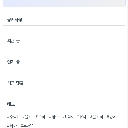
공지사항
최근 글
인기 글
최근 댓글
태그
#수학I
#물리
#수학
#함수
#UCB
#유학
#물리학
#중3
#화학
#수학II