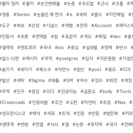
#롤의 정리
#풀이
#순간변화율
#논증
#호도법
#근사
#크롬
#
#영동
#Series
#눈물은 왜 짠가
#e
#속력
#몰수
#지진해일
#
#도구
#부호
#산성
#시냅스
#역행
#전위
#Account
#페이스
#인증서
#추론
#연역법
#참
#표준어
#개요
#해일
#dev
#충
#열역학
#엔트로피
#국내
#ios
#중심
#실생활
#영재
#반사
#찰스 다윈
#메시지
#무적
#postgres
#입자
#각운동량
#기업
#숨기기
#보이기
#복소수
#자연수
#환산
#pool
#중요
#CCE
#발산
#세탁
#Sigma
#확률
#DM
#허수
#정수
#회전
#개정
#무게
#인구
#증감
#OCI
#인공지능
#금문교
#body
#Tools
#Crossroads
#인종차별
#조건
#소련
#미얀마
#초등
#Nas
#
#샌프란시스코
#해석
#세포
#트릭
#인증
#반응
#함민복
#PD
#생태계
#변환
#연결
#식사
#열
#논문
#로지텍
#국가
#전화