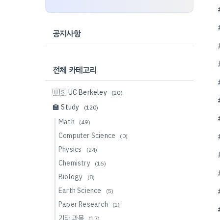
공지사항
전체 카테고리
🇺🇸 UC Berkeley
(10)
🏫 Study
(120)
Math
(49)
Computer Science
(0)
Physics
(24)
Chemistry
(16)
Biology
(8)
Earth Science
(5)
Paper Research
(1)
기타 과목
(17)