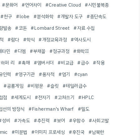
#문화어
#언어차이
#Creative Cloud
#시민불복종
#천구
#lobe
#분석화학
#개발자 도구
#종단속도
량발송
#코돈
#Lombard Street
#자료 수집
적
#람다
#학식
#개정교육과정
#역사도시
페타민
#디엠
#부채꼴
#정규과정
#화학II
#하퍼 리
#촉매
#앰버서더
#비교급
#급수
#작용
유인력
#영구기관
#풍자적
#염기
#cyan
#공룡게임
#비평문
#슬릿
#테일러급수
접점
#세계도시
#전자기
#고쳐쓰기
#HPLC
접선의 방정식
#Fisherman's Wharf
#밀도
#성비
#가속도
#추진력
#보어
#우함수
#사회고발
mic
#미분법
#이미지 프로세싱
#후진국
#남북한