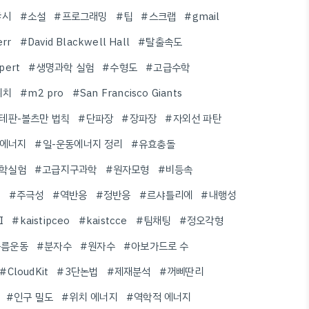
#시
#소설
#프로그래밍
#팁
#스크랩
#gmail
err
#David Blackwell Hall
#탈출속도
pert
#생명과학 실험
#수형도
#고급수학
위치
#m2 pro
#San Francisco Giants
테판-볼츠만 법칙
#단파장
#장파장
#자외선 파탄
동에너지
#일-운동에너지 정리
#유효충돌
학실험
#고급지구과학
#원자모형
#비등속
성
#주극성
#역반응
#정반응
#르샤틀리에
#내행성
I
#kaistipceo
#kaistcce
#팀채팅
#정오각형
구름운동
#분자수
#원자수
#아보가드로 수
#CloudKit
#3단논법
#제재분석
#꺼삐딴리
#인구 밀도
#위치 에너지
#역학적 에너지