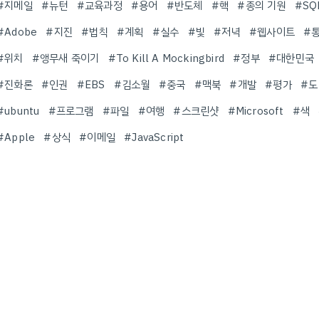
#지메일
#뉴턴
#교육과정
#용어
#반도체
#핵
#종의 기원
#SQ
#Adobe
#지진
#법칙
#계획
#실수
#빛
#저녁
#웹사이트
#
#위치
#앵무새 죽이기
#To Kill A Mockingbird
#정부
#대한민국
#진화론
#인권
#EBS
#김소월
#중국
#맥북
#개발
#평가
#도
#ubuntu
#프로그램
#파일
#여행
#스크린샷
#Microsoft
#색
#Apple
#상식
#이메일
#JavaScript