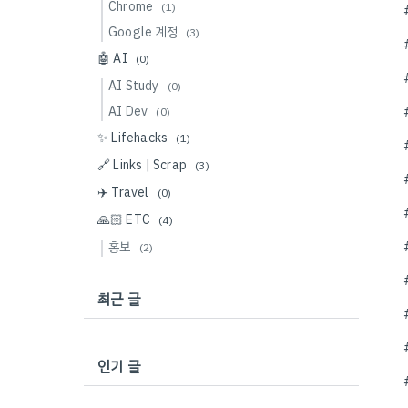
Chrome
(1)
Google 계정
(3)
🤖 AI
(0)
AI Study
(0)
AI Dev
(0)
✨ Lifehacks
(1)
🔗 Links | Scrap
(3)
✈️ Travel
(0)
🙏🏻 ETC
(4)
홍보
(2)
최근 글
인기 글