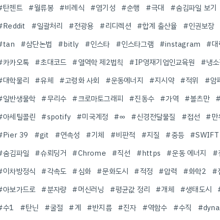
#탄젠트
#월류봉
#비례식
#염기성
#순행
#극대
#숨김파일 보기
#Reddit
#일괄처리
#전광용
#리디렉션
#합계 출산율
#인권보장
#tan
#삼단논법
#bitly
#인스타
#인스타그램
#instagram
#대
#카카오톡
#초대코드
#열역학 제2법칙
#IP영재기업인교육원
#냉소
#대학물리
#유체
#고령화 사회
#운동에너지
#지시약
#적위
#암
#일반생물학
#무리수
#크로마토그래피
#진동수
#가역
#볼츠만
#아세틸콜린
#spotify
#미국계정
#∞
#신경전달물질
#접선
#만
#Pier 39
#git
#연속성
#기체
#비판적
#지질
#중등
#SWIFT
#숨김파일
#슈뢰딩거
#Chrome
#직선
#https
#운동 에너지
#
#이차방정식
#각속도
#심화
#문화도시
#적정
#압력
#화학2
#
#아보가드로
#분자량
#머신러닝
#평균값 정리
#개체
#생태도시
#수1
#탄닌
#굴절
#계
#반지름
#진자
#역함수
#수직
#dyna