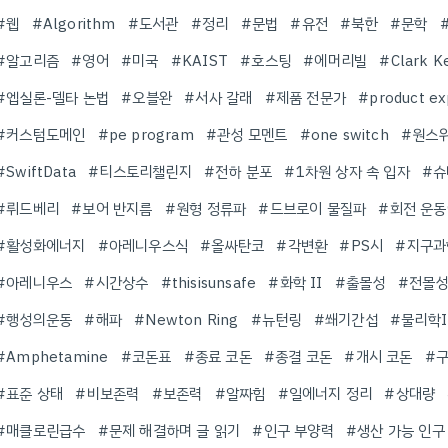
#웹
#Algorithm
#도서관
#정리
#문법
#유전
#북한
#문학
#알고리즘
#영어
#미국
#KAIST
#호스팅
#에머리빌
#Clark K
#엡실론-델타 논법
#오블완
#서사 갈래
#제품 전문가
#product ex
#커스텀도메인
#pe program
#관성 모멘트
#one switch
#원스
#SwiftData
#티스토리챌린지
#전하 분포
#1차원 상자 속 입자
#슈
#뤼드베리
#보어 반지름
#원형 정류파
#드브로이 물질파
#회전 운
#활성화에너지
#아레니우스식
#올싸탄코
#각변환
#PS시
#지구과
#아레니우스
#시간상수
#thisisunsafe
#화학 II
#출몰성
#전몰
#행성의운동
#해파
#Newton Ring
#뉴턴링
#쐐기간섭
#물리학I
#Amphetamine
#코돈표
#종료 코돈
#종결 코돈
#개시 코돈
#
#표준 상태
#비보존력
#보존력
#알짜힘
#일에너지 정리
#상대량
#매클로린급수
#문제 해결하며 글 읽기
#인구 부양력
#생산 가능 인구