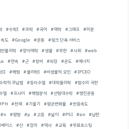
학
#수학I
#과학
#국어
#역학
#그래프
#미분
#속도
#Google
#운동
#링크 단축 서비스
일반물리학
#양자역학
#생물
#무한
#사회
#web
us
#연속
#근
#창비
#파장
#온도
#에너지
II
#핵형
#물리학I
#비생물적 요인
#IPCEO
수학적 귀납법
#등차수열
#대학물리학
#함수의 극한
수열
#프사이
#핵형분석
#선형대수학
#병진운동
#PH
#천체
#기울기
#평균변화율
#반응속도
#n
#평형
#p
#고등
#넓이
#PSI
#sin
#남한
터베이스
#산
#정의
#역사
#교육
#무료호스팅