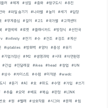
케플러
#체계
#성질
#중화
#항구도시
#추진
전하
#파일 숨기기
#나라별
#높이
#세기
#답장
북
#무게중심
#길이
#고1
#국가별
#고객센터
북
#염색체
#로켓
#플래시카드
#방정식
#선진국
#v
#infinity
#전기
#수
#건조
#강조
#계산
인
#iptables
#방화벽
#양자
#중성
#유기
#기업가정신
#M2
#생명과학
#시대
#자연환경
#간섭
#진달래꽃
#ikea
#head
#창업
#UN
#상수
#카이스트
#수렴
#미적분
#wwdc
도시
#듣기
#AI
#호
#위도
#수영
#가입
#쓰기
F
#추출
#요약
#배포
#복습
#판정
#LINK
번호
#원
#빨래
#상호작용
#시그마
#문제
#힘