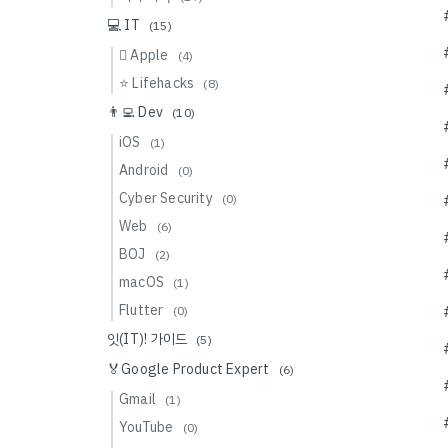
💻 IT
(15)
 Apple
(4)
⭐️ Lifehacks
(8)
👨‍💻 Dev
(10)
iOS
(1)
Android
(0)
Cyber Security
(0)
Web
(6)
BOJ
(2)
macOS
(1)
Flutter
(0)
잇(IT)! 가이드
(5)
🏅Google Product Expert
(6)
Gmail
(1)
YouTube
(0)