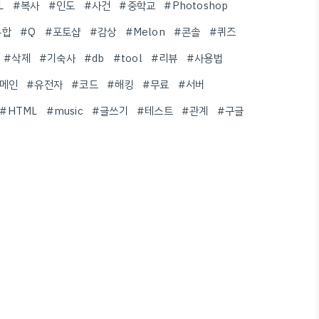
L
#복사
#인도
#사건
#중학교
#Photoshop
통합
#Q
#포토샵
#감상
#Melon
#콘솔
#퀴즈
#삭제
#기숙사
#db
#tool
#리뷰
#사용법
메인
#유전자
#코드
#해킹
#무료
#서버
#HTML
#music
#글쓰기
#테스트
#관계
#구글