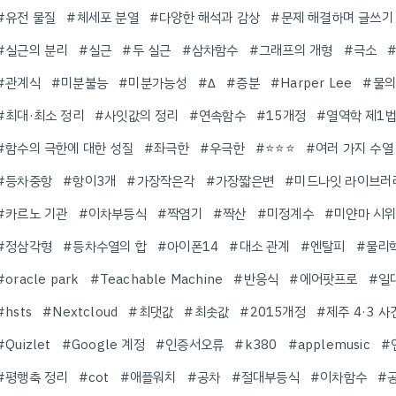
#유전 물질
#체세포 분열
#다양한 해석과 감상
#문제 해결하며 글쓰기
#실근의 분리
#실근
#두 실근
#삼차함수
#그래프의 개형
#극소
#관계식
#미분불능
#미분가능성
#Δ
#증분
#Harper Lee
#물의
#최대·최소 정리
#사잇값의 정리
#연속함수
#15개정
#열역학 제1
#함수의 극한에 대한 성질
#좌극한
#우극한
#⭐️⭐️⭐️
#여러 가지 수열
#등차중항
#항이3개
#가장작은각
#가장짧은변
#미드나잇 라이브러
#카르노 기관
#이차부등식
#짝염기
#짝산
#미정계수
#미얀마 시
#정삼각형
#등차수열의 합
#아이폰14
#대소 관계
#엔탈피
#물리
#oracle park
#Teachable Machine
#반응식
#에어팟프로
#일
#hsts
#Nextcloud
#최댓값
#최솟값
#2015개정
#제주 4·3 사
#Quizlet
#Google 계정
#인증서오류
#k380
#applemusic
#
#평행축 정리
#cot
#애플워치
#공차
#절대부등식
#이차함수
#