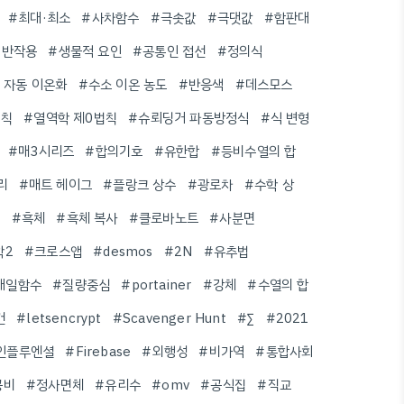
#최대·최소
#사차함수
#극솟값
#극댓값
#함판대
#반작용
#생물적 요인
#공통인 접선
#정의식
 자동 이온화
#수소 이온 농도
#반응색
#데스모스
법칙
#열역학 제0법칙
#슈뢰딩거 파동방정식
#식 변형
#매3시리즈
#합의기호
#유한합
#등비수열의 합
리
#매트 헤이그
#플랑크 상수
#광로차
#수학 상
위
#흑체
#흑체 복사
#클로바노트
#사분면
학2
#크로스앱
#desmos
#2N
#유추법
대일함수
#질량중심
#portainer
#강체
#수열의 합
건
#letsencrypt
#Scavenger Hunt
#∑
#2021
인플루엔셜
#Firebase
#외행성
#비가역
#통합사회
공비
#정사면체
#유리수
#omv
#공식집
#직교