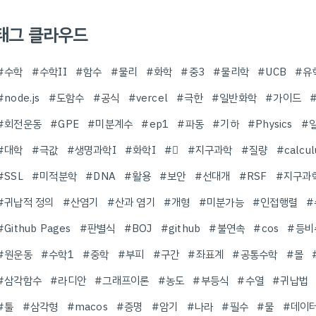
태그 클라우드
#수학
#수학II
#함수
#물리
#화학
#중3
#물리학
#UCB
#유
#node.js
#도함수
#공식
#vercel
#극한
#일반화학
#가이드
#회전운동
#GPE
#미분계수
#ep1
#파동
#기하
#Physics
#
#대학
#극값
#생명과학I
#화학I
#
#지구과학
#질량
#calcul
#SSL
#미적분학
#DNA
#활용
#보안
#선대개
#RSF
#지구과학
#귀납적 정의
#산염기
#산과 염기
#개형
#미분가능
#인접행렬
#
#Github Pages
#판별식
#BOJ
#github
#불연속
#cos
#등비
#원운동
#수학1
#중학
#부피
#구간
#좌표계
#공통수학
#몰
#삼각함수
#라디안
#그래프이론
#농도
#부등식
#수열
#귀납법
#툴
#삼각형
#macos
#증명
#암기
#나라
#필수
#물
#데이