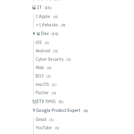
💻 IT
(15)
 Apple
(4)
⭐️ Lifehacks
(8)
👨‍💻 Dev
(10)
iOS
(1)
Android
(0)
Cyber Security
(0)
Web
(6)
BOJ
(2)
macOS
(1)
Flutter
(0)
잇(IT)! 가이드
(5)
🏅Google Product Expert
(6)
Gmail
(1)
YouTube
(0)