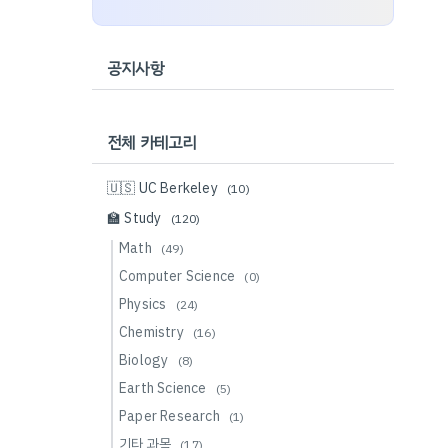
공지사항
전체 카테고리
🇺🇸 UC Berkeley
(10)
🏫 Study
(120)
Math
(49)
Computer Science
(0)
Physics
(24)
Chemistry
(16)
Biology
(8)
Earth Science
(5)
Paper Research
(1)
기타 과목
(17)