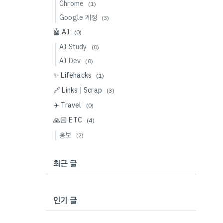
Chrome
(1)
Google 계정
(3)
🤖 AI
(0)
AI Study
(0)
AI Dev
(0)
✨ Lifehacks
(1)
🔗 Links | Scrap
(3)
✈️ Travel
(0)
🙏🏻 ETC
(4)
홍보
(2)
최근 글
인기 글