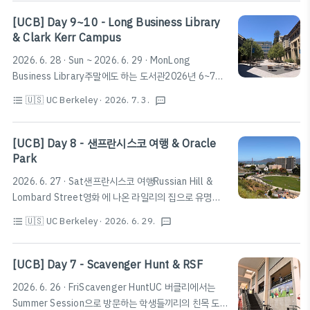
있다.타겟이나 베스트바이, 홈디포, 트레이더조, 쇼핑센터
등 다양한 상권이 있으니 방문에 참고하
[UCB] Day 9~10 - Long Business Library
자.https://maps.app.goo.gl/M5dtGZCCZARd6kGB9
& Clark Kerr Campus
Powell Street Plaza · 5701-5795 Christie Ave,
2026. 6. 28 · Sun ~ 2026. 6. 29 · MonLong
Emeryville, CA 94608 미국★★★★☆ · 쇼핑몰
Business Library주말에도 하는 도서관2026년 6~7월
www.google.com
기준, 모핏 도서관이 공사 중으로 주말에도 하는 도서관을
🇺🇸 UC Berkeley
· 2026. 7. 3.
format_list_bulleted
textsms
찾아 Long Business Library를 방문하였다.마치 한국의
야외 아울렛이 연상되는 외관을 하고 있으며, 시설은 괜찮
은 편이다.또한, Cal 1 Card 없이도 누구나 출입이 가능
[UCB] Day 8 - 샌프란시스코 여행 & Oracle
하니 참고하
Park
자.https://maps.app.goo.gl/6zL2Cvur6NHAZW8k7
2026. 6. 27 · Sat샌프란시스코 여행Russian Hill &
롱 비지니스 도서관 · 2220 Piedmont Ave, Berkeley,
Lombard Street영화 에 나온 라일리의 집으로 유명한
CA 94720 미국★★★★★ · 대학 도서관
Russian Hill과 Lombard Street에 다녀왔다.Powell
www.google.comClark Kerr CampusClark Kerr
🇺🇸 UC Berkeley
· 2026. 6. 29.
format_list_bulleted
textsms
Street부터 케이블카를 타고 가는 방법이 있지만, 사람이
DiningClark Kerr 캠퍼스에는..
많은 경우 버스를 타고 조금만 걸으면 Lombard Street
아래부터 관람할 수 있다.Lombard Street에서 바다와
[UCB] Day 7 - Scavenger Hunt & RSF
앨커트래즈 섬 쪽을 보고 내려오다보면 금문교를 비롯하
2026. 6. 26 · FriScavenger HuntUC 버클리에서는
여 상당히 아름다운 풍경을 볼 수 있다.Fisherman's
Summer Session으로 방문하는 학생들끼리의 친목 도
WharfLombard Street에서 바다쪽으로 내려가면 샌프