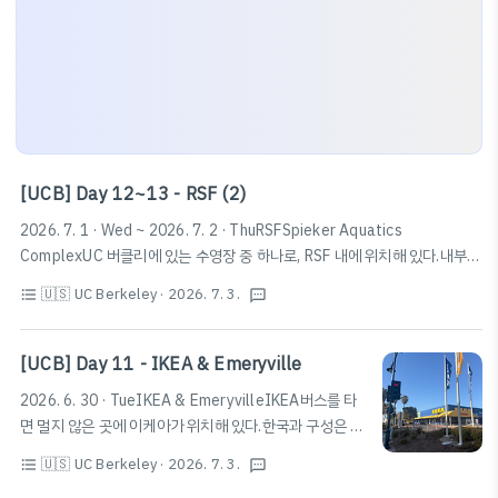
[UCB] Day 12~13 - RSF (2)
2026. 7. 1 · Wed ~ 2026. 7. 2 · ThuRSFSpieker Aquatics
ComplexUC 버클리에 있는 수영장 중 하나로, RSF 내에 위치해 있다.내부
락커는 따로 결제해서 사용하거나 데이락커를 사용할 수 있다. 이 중 데이락커
🇺🇸 UC Berkeley
· 2026. 7. 3.
format_list_bulleted
textsms
는 개인이 직접 자물쇠를 가져와서 사용하는 방식과 비밀번호를 입력하는 방
식으로 나뉘는데, 모두 선착순이니 발빠르게 움직이자.참고로, 깊이는 7 ~
13.5ft (약 2.13m ~ 4.11m)이며 수영장마다 깊이나 운영시간이 다르니 확
[UCB] Day 11 - IKEA & Emeryville
인하고 가는 것을 추천한다. Spieker Aquatics Complex · 2301
2026. 6. 30 · TueIKEA & EmeryvilleIKEA버스를 타
Bancroft Way, Berkeley, CA 94704 미국★★★★★ · 수영센터
면 멀지 않은 곳에 이케아가 위치해 있다.한국과 구성은 거
www.google.com PoolsTake a cla..
의 동일하니 자세한 설명은 생략한다.Emeryville이케아
🇺🇸 UC Berkeley
· 2026. 7. 3.
format_list_bulleted
textsms
가 위치한 주변 지역에 쇼핑을 할 수 있는 지구가 형성되어