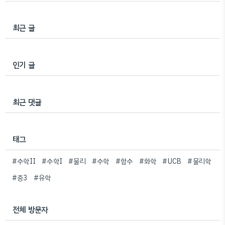
최근 글
인기 글
최근 댓글
태그
#수학II
#수학I
#물리
#수학
#함수
#화학
#UCB
#물리학
#중3
#유학
전체 방문자