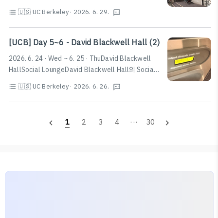
모와 학교 시설 소개를 위해 보물찾기(Scavenger Hunt)
란시스코의 대표적인 관광지 중 하나인 Fisherman's
🇺🇸 UC Berkeley
· 2026. 6. 29.
format_list_bulleted
textsms
이벤트를 주최한다.2026년 여름학기 기준, 6명이 한 조가
Wharf를 볼 수 있다.마찬가지로 상당히 아름다운 풍경을
되어 지정된 미션을 구글폼에 제출하는 방식으로 이루어
자랑하며, Boudi..
졌으며, 피자와 음료 또한 무료로 제공되었다. 다양한 외국
[UCB] Day 5~6 - David Blackwell Hall (2)
인 친구들을 만날 수 있으니 시간이 되면 한 번 참여해보는
2026. 6. 24 · Wed ~ 6. 25 · ThuDavid Blackwell
것을 추천한다.RSF (Recreational Sports
HallSocial LoungeDavid Blackwell Hall의 Social
Facility)David Blackwell Hall 1층에도 청소시간을 제
Lounge에서는 TV와 노트북을 연결해서 함께 동영상을
외하면 24시간 가까이 운영되는 헬스장이 있지만, 걸어서
🇺🇸 UC Berkeley
· 2026. 6. 26.
format_list_bulleted
textsms
보거나, 내부에서 취식을 할 수 있다. 또한, 업무 시간에 1
5분이 채 걸리지 않는 거리에 UC 버클리에서 가장 큰 체
층의 RA에게 요청하면 HDMI 케이블을 빌려준다고 한
육관(헬스장)인 RSF가 있다. Ca..
다.Laundry빨래의 경우, 공용 세탁실의 통돌이와 드럼 세
1
2
3
4
···
30
navigate_before
navigate_next
탁기, 건조기를 이용할 수 있다. WASH-Connect 앱을 설
치하여 사용하거나, 2층의 세탁실에서 실물 카드를 발급
받고 충전하여 사용할 수도 있다. 충전의 경우에는 별도의
카드 요금이나 수수료가 발생하지는 않으며, 앱을 이용하
고자 할 경우에는 미국 전화번호가 필요하다.또한, 세탁실
안에서 계정을 생성하거나 연..