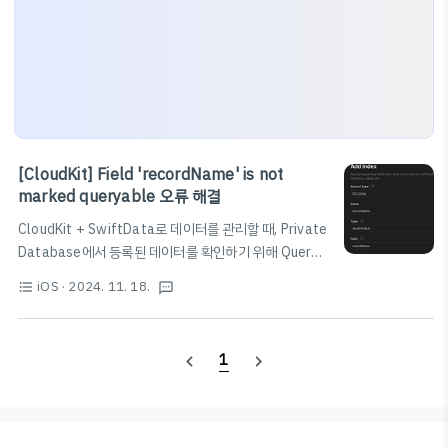
[CloudKit] Field 'recordName' is not
marked queryable 오류 해결
CloudKit + SwiftData로 데이터를 관리할 때, Private
Database에서 등록된 데이터를 확인하기 위해 Query
Records 버튼을 누르면 "Field 'recordName' is not
iOS
· 2024. 11. 18.
format_list_bulleted
textsms
marked queryable" 오류가 발생하는 경우가 있다. 이
경우 Schema > Indexes에서 해당하는 Record Type
을 선택한 후, 두 번째 이미지처럼 Queryable이 설정된
1
navigate_before
navigate_next
recordName을 만들어 주면 정상적으로 데이터를 확인
할 수 있다.