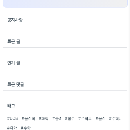
공지사항
최근 글
인기 글
최근 댓글
태그
#UCB
#물리학
#화학
#중3
#함수
#수학II
#물리
#수학I
#유학
#수학