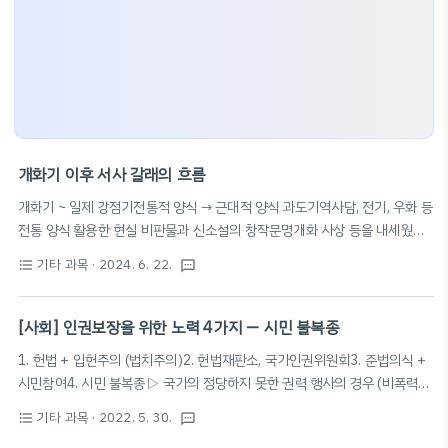
개화기 이후 서사 갈래의 흐름
개화기 ~ 일제 강점기전통적 양식 → 근대적 양식 과도기역사담, 전기, 우화 등
전통 양식 활용한 현실 비판물과 신소설의 창작문명개화 사상 등을 내세웠던
신소설: 고전 소설의 흔적 지님 + 사실주의 소설 특성을 많이 갖춤이광수
기타 과목
· 2024. 6. 22.
format_list_bulleted
textsms
(1917) — 계몽의 문제, 신소설보다 더 나아감3·1운동 → 나도향, 김동인, 현
진건, 염상섭 등에 의해 근대 사실주의 소설 양식 정립조명희, 이기영 등에 의
한 계급주의 문학의 흐름 출현1930년대 , , , , 등 장편 소설이 당대 현실 조감
[사회] 인권보장을 위한 노력 4가지 — 시민 불복종
김남천, 채만식, 이태준, 김유정, 이상, 박태원, 이효석, 김동리 등 → 다양한 지
1. 헌법 + 입헌주의 (법치주의)2. 헌법재판소, 국가인권위원회3. 준법의식 +
향점을 지닌 소설 창작 광복 이후주요 과제: 과거에 대한 성찰, 현실의 직시, 새
시민참여4. 시민 불복종▷ 국가의 정당하지 못한 권력 행사의 경우 (비폭력적
로운 미래의 건설한국 전쟁 이후의 피폐한 현실손창섭, 장용학, 오상원 ..
방법·수단으로 복종 거부 — 현행법 위반 가능 → 제재와 불이익 감수)⭐️ 4가지
기타 과목
· 2022. 5. 30.
format_list_bulleted
textsms
정당화 조건 ⭐️행위와 목적의 정당성 (공익성)비폭력성최후의 수단처벌의 감