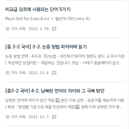
수References- https://m.blog.naver.com/PostView.naver?
isHttpsRedirect=true&blogId=yseedu&logNo=221552129224 시
비교급 강조에 사용되는 단어 5가지
민 불복종의 정당화 조건1. 시민 불복종은 행위 목적이 정당해야 한다. 2. 시민
Much Still Far Even A lot → ‘훨씬’의 의미 (very X)
불복종은 비폭력적이어야 한다. 3. 시민 불복종은 ...blog.naver.com-
https://web.facebook..
기타 과목
· 2022. 2. 18.
format_list_bulleted
textsms
[중 3-2 국어] 3-2. 논증 방법 파악하며 읽기
논증 방법 연역 - A.K.A. 3단논법 - 대전제가 맞아야 결론도 맞다. 교과서 지문
| 객관적인 성질이란 ~ 제공하는 것입니다. 귀납 - 사례가 충분해야지 참으로
인정될 가능성이 높다. - 사례를 일반적인 원리로 일반화한다. - 사례가 많을
기타 과목
· 2021. 11. 8.
format_list_bulleted
textsms
수록 논리적이며, 적을 경우 거짓이 되기 쉽다 (성급한 일반화의 오류). 교과서
지문 | 프랑스 파리에 있는 ~ 받아들이지요. → 이러한 여러 가지 사례를 ~
주관적인 성질인 것입니다. 유추 교과서 지문 | 이것은 맛과 비교하여 ~ 그
[중3-2 국어] 4-2. 남북한 언어의 차이와 그 극복 방안
렇지 않을 수 있는 것입니다. 정리 귀납 | 충분한 양의 개별적인 사례들을 검토
남북한 언어에 차이가 생긴 까닭 1️⃣ 분단 이후 남한 - 표준어를 계승하여 사용
한 뒤 그 결론으로 일반적인 사실이나 진리를 이끌어 내는 방법 연역 | 일반적
/ 북한 - 평양말 기준으로 새롭게 문화어 제정 2️⃣ 광복 이후 남북한 각자 맞춤
원리나 진리를 전제로 하여 결론을 이끌어 내는 방법 유추 | 둘 이상의 대..
법 개정 3️⃣ 국어 순화 또는 말다듬기 사업 따로따로 전개 4️⃣ 남북한 서로 다른
기타 과목
· 2021. 11. 7.
format_list_bulleted
textsms
정치 체제가 들어섬, 서로의 이념과 가치 달라짐 5️⃣ 남한에는 광복 이후 수많
은 외래어 들어와 쓰이고 있음 (남한 지나친 외래어 사용 → 외국어 남용) 남북