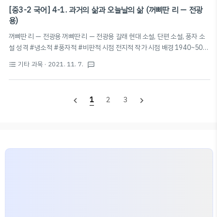
한 언어의 차이 극복 📚 '겨레말 큰 사전' 편찬 · 남북한이 서로의 언어 차이를
[중3-2 국어] 4-1. 과거의 삶과 오늘날의 삶 (꺼삐딴 리 — 전광
극복하기 위해 함께 만드는 우리말 사전 · 분단 이후 남북한 언어에서 서로 달
용)
라진 단어 단일화, 표제어로 삼고 뜻풀이 공통되게 하는 사전 · 남북한의 서로
꺼삐딴 리 — 전광용 꺼삐딴 리 — 전광용 갈래 현대 소설, 단편 소설, 풍자 소
다른 표기법 통일 · 기존 남한과 북한 사전에 담지 못했던 지역어,..
설 성격 #냉소적 #풍자적 #비판적 시점 전지적 작가 시점 배경 1940~50년
대 / 해방~6.25 전쟁 전후 주제 시류에 따라 변절하며 자신의 이익만을 추구
기타 과목
· 2021. 11. 7.
format_list_bulleted
textsms
하는 기회주의적 인간형을 향한 비판과 풍자 특징 · 역순행적 구성 (현재의 시
점에서 과거와 현재의 상황이 교차하여 서술) · 부정적 인물인 이인국 박사를
향한 비판적 거리 유지 시간 구조 🕑 이인국 박사가 브라운 씨 관사를 방문하
1
2
3
navigate_before
navigate_next
여 선물 주고 나올 때까지 현재 시간에서 중간중간 회상을 통해 과거로 돌아간
다. 🕑 현재 > 일제 강점기 > 현재 > 해방 직후 > 현재 > 한국전쟁 직후 > 현재
배경 (현재) 시간적 배경: 1950년대 후반 공간적 배경: 서울, 이인국 박사의..