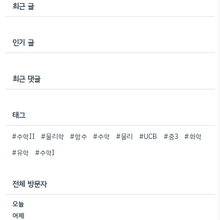
최근 글
인기 글
최근 댓글
태그
#수학II
#물리학
#함수
#수학
#물리
#UCB
#중3
#화학
#유학
#수학I
전체 방문자
오늘
어제