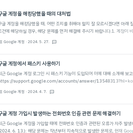
구글 계정을 해킹당했을 때의 대처법
구글 계정을 해킹당했을 때, 어떤 조치를 취해야 할지 잘 모르시겠다면 아래 
조건에 해당하실 경우, 해당 문제를 먼저 해결해 주시기 바랍니다.1. 계정이
https://support.google.com/mail/answer/7682439를 확인해 
Google 계정
· 2024. 5. 27.
st_bulleted
textsms
스에 액세스할 수 없나요?만약 특정한 Google 제품에 접속하였을
때 https://support.google.com/accounts/answer/40039
합니다.이의 제기 양식은 https://myaccount.google.com/restricti
구글 계정에서 패스키 사용하기
중 하나라도 해당할 경우이..
최근 Google 계정 로그인 시 패스키 기능이 도입되어 이에 대해 소개해 보고자
https://support.google.com/accounts/answer/13548313?
갖추고 계실 경우, 패스키 사용이 가능합니다. 2단계 인증 옵션 혹은 고급 
Google 계정
· 2024. 4. 7.
st_bulleted
textsms
가능한 물리적 보안키(usb와 같은 형태로 사용자 인증을 할 수 있는 장치)와
기존에 갖고 있던 장치의 보안 기능을 활용할 수 있습니다. Windows 10, macO
이상을 실행하는 노트북 또는 데스크톱 iOS 16 또는 Android 9 이상을 실행
구글 계정 가입시 발생하는 전화번호 인증 관련 문제 해결하기
최근 Google 계정을 가입할 때에 전화번호 인증과 관련된 오류가 자주 발
(2024. 6. 13.): 해당 문제는 작년부터 지속적으로 발생한 문제로, 현재 