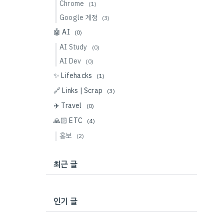
Chrome
(1)
Google 계정
(3)
🤖 AI
(0)
AI Study
(0)
AI Dev
(0)
✨ Lifehacks
(1)
🔗 Links | Scrap
(3)
✈️ Travel
(0)
🙏🏻 ETC
(4)
홍보
(2)
최근 글
인기 글