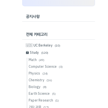
공지사항
전체 카테고리
🇺🇸 UC Berkeley
(10)
🏫 Study
(120)
Math
(49)
Computer Science
(0)
Physics
(24)
Chemistry
(16)
Biology
(8)
Earth Science
(5)
Paper Research
(1)
기타 과목
(17)