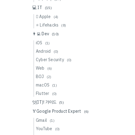
💻 IT
(15)
 Apple
(4)
⭐️ Lifehacks
(8)
👨‍💻 Dev
(10)
iOS
(1)
Android
(0)
Cyber Security
(0)
Web
(6)
BOJ
(2)
macOS
(1)
Flutter
(0)
잇(IT)! 가이드
(5)
🏅Google Product Expert
(6)
Gmail
(1)
YouTube
(0)