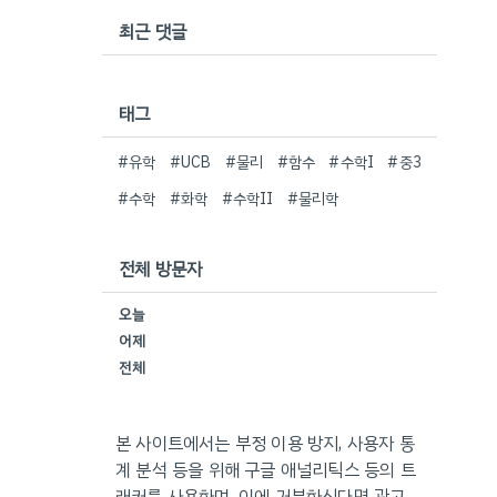
최근 댓글
태그
#유학
#UCB
#물리
#함수
#수학I
#중3
#수학
#화학
#수학II
#물리학
전체 방문자
오늘
어제
전체
본 사이트에서는 부정 이용 방지, 사용자 통
계 분석 등을 위해 구글 애널리틱스 등의 트