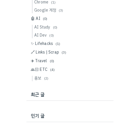
Chrome
(1)
Google 계정
(3)
🤖 AI
(0)
AI Study
(0)
AI Dev
(0)
✨ Lifehacks
(1)
🔗 Links | Scrap
(3)
✈️ Travel
(0)
🙏🏻 ETC
(4)
홍보
(2)
최근 글
인기 글