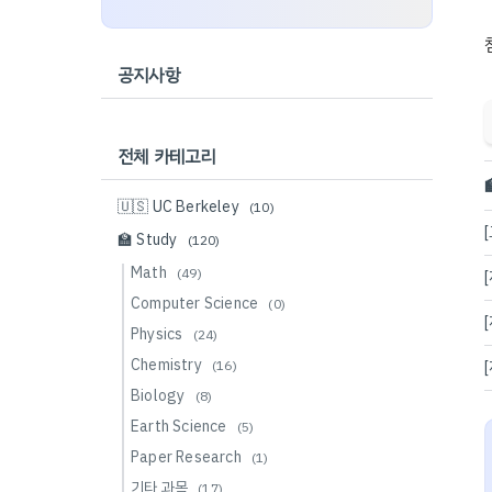
공지사항
전체 카테고리

🇺🇸 UC Berkeley
(10)
🏫 Study
(120)
Math
(49)
Computer Science
(0)
Physics
(24)
Chemistry
(16)
Biology
(8)
Earth Science
(5)
Paper Research
(1)
기타 과목
(17)