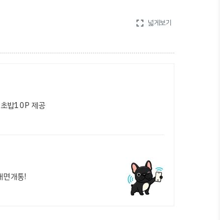
fullscreen
넓게보기
초밥10P 제공
대면개통!