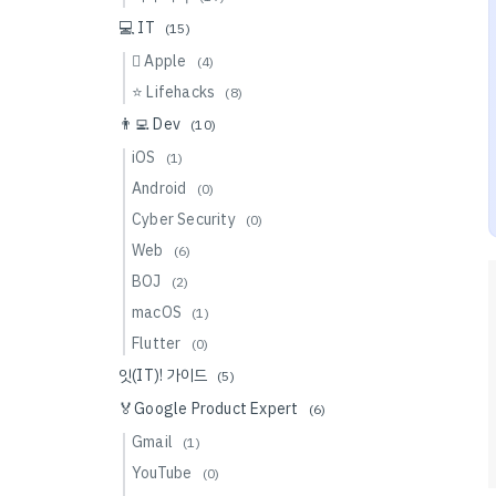
💻 IT
(15)
 Apple
(4)
⭐️ Lifehacks
(8)
👨‍💻 Dev
(10)
iOS
(1)
Android
(0)
Cyber Security
(0)
Web
(6)
BOJ
(2)
macOS
(1)
Flutter
(0)
잇(IT)! 가이드
(5)
🏅Google Product Expert
(6)
Gmail
(1)
YouTube
(0)