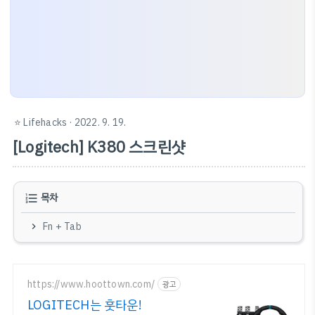
⭐️ Lifehacks
· 2022. 9. 19.
[Logitech] K380 스크린샷
목차
Fn + Tab
https://www.hoottown.com/
광고
LOGITECH는 훗타운!