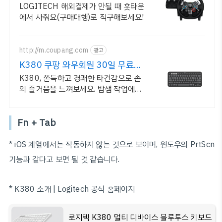
LOGITECH 해외결제가 안될 때 훗타운
에서 사줘요(구매대행)로 직구해보세요!
http://m.coupang.com
광고
K380 쿠팡 와우회원 30일 무료반
품
K380, 쫀득하고 경쾌한 타건감으로 손
의 즐거움을 느껴보세요. 밤샘 작업에도
조용하게, 소음 걱정 없는 키보드로 편안
하게.
Fn + Tab
* iOS 계열에서는 작동하지 않는 것으로 보이며, 윈도우의 PrtScn
기능과 같다고 보면 될 것 같습니다.
* K380 소개 | Logitech 공식 홈페이지
로지텍 K380 멀티 디바이스 블루투스 키보드