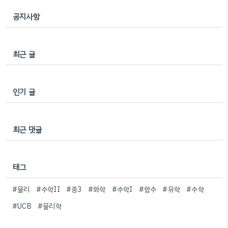
공지사항
최근 글
인기 글
최근 댓글
태그
#물리
#수학II
#중3
#화학
#수학I
#함수
#유학
#수학
#UCB
#물리학