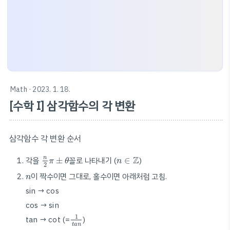
Math
· 2023. 1. 18.
[수학 I] 삼각함수의 각 변환
삼각함수 각 변환 순서
n
2
π
±
θ
n
∈
Z
Z
n
각을
±
꼴로 나타내기 (
∈
)
π
θ
n
2
n
이 짝수이면 그대로, 홀수이면 아래처럼 고침.
n
sin → cos
cos → sin
1
t
a
n
1
tan →
cot (=
)
t
a
n