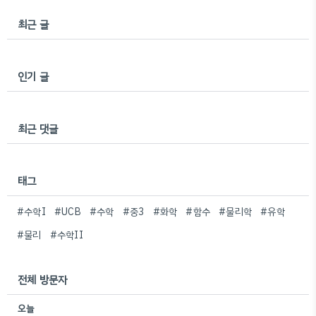
최근 글
인기 글
최근 댓글
태그
#수학I
#UCB
#수학
#중3
#화학
#함수
#물리학
#유학
#물리
#수학II
전체 방문자
오늘