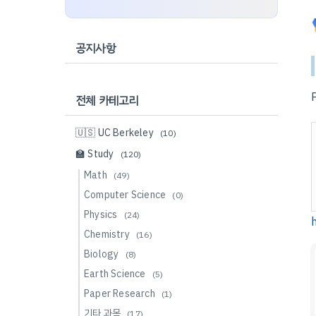
공지사항
전체 카테고리
🇺🇸 UC Berkeley
(10)
🏫 Study
(120)
Math
(49)
Computer Science
(0)
Physics
(24)
Chemistry
(16)
Biology
(8)
Earth Science
(5)
Paper Research
(1)
기타 과목
(17)