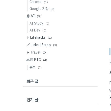
Chrome
(1)
Google 계정
(3)
🤖 AI
(0)
AI Study
(0)
AI Dev
(0)
✨ Lifehacks
(1)
🔗 Links | Scrap
(3)
✈️ Travel
(0)
🙏🏻 ETC
(4)
홍보
(2)
최근 글
인기 글