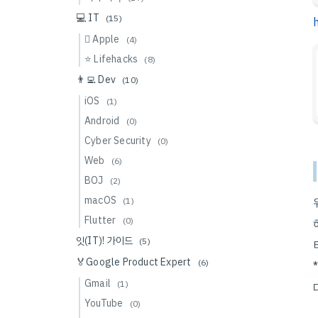
💻 IT
(15)
 Apple
(4)
⭐️ Lifehacks
(8)
👨‍💻 Dev
(10)
iOS
(1)
Android
(0)
Cyber Security
(0)
Web
(6)
BOJ
(2)
macOS
(1)
Flutter
(0)
잇(IT)! 가이드
(5)
🏅Google Product Expert
(6)
Gmail
(1)
YouTube
(0)