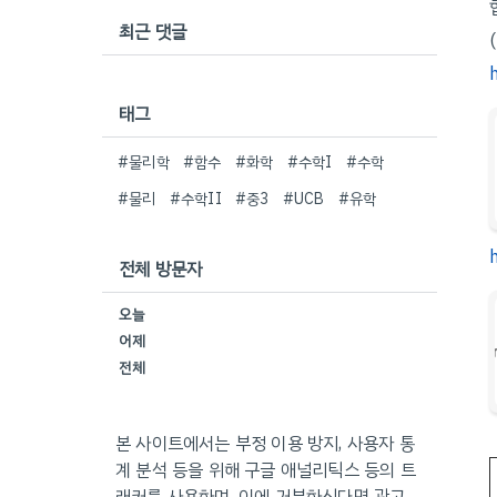
최근 댓글
태그
#물리학
#함수
#화학
#수학I
#수학
#물리
#수학II
#중3
#UCB
#유학
h
전체 방문자
오늘
어제
전체
본 사이트에서는 부정 이용 방지, 사용자 통
계 분석 등을 위해 구글 애널리틱스 등의 트