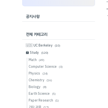
공지사항
전체 카테고리
🇺🇸 UC Berkeley
(10)
🏫 Study
(120)
Math
(49)
Computer Science
(0)
Physics
(24)
Chemistry
(16)
Biology
(8)
Earth Science
(5)
Paper Research
(1)
기타 과목
(17)