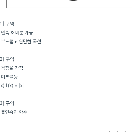
[1] 구역
- 연속 & 미분 가능
- 부드럽고 완만한 곡선
[2] 구역
- 첨점을 가짐
- 미분불능
x) f(x) = |x|
[3] 구역
- 불연속인 함수