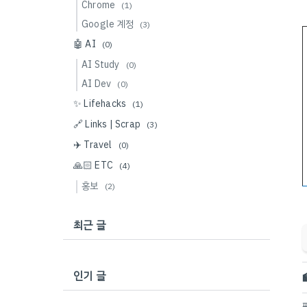
Chrome
(1)
Google 계정
(3)
🤖 AI
(0)
AI Study
(0)
AI Dev
(0)
✨ Lifehacks
(1)
🔗 Links | Scrap
(3)
✈️ Travel
(0)
🙏🏻 ETC
(4)
홍보
(2)
최근 글
인기 글