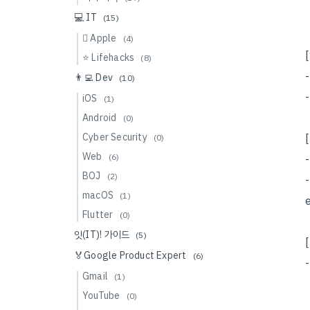
💻 IT
(15)
 Apple
(4)
⭐️ Lifehacks
(8)
👨‍💻 Dev
(10)
iOS
(1)
Android
(0)
Cyber Security
(0)
Web
(6)
BOJ
(2)
macOS
(1)
e
Flutter
(0)
잇(IT)! 가이드
(5)
🏅Google Product Expert
(6)
Gmail
(1)
YouTube
(0)