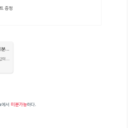
노트 증정
미분계수와 도함수 (1) - 평균변화율과 순간변화율, 미분계수
x값의 변
하고, 각
=a에서
미분가능
하다.