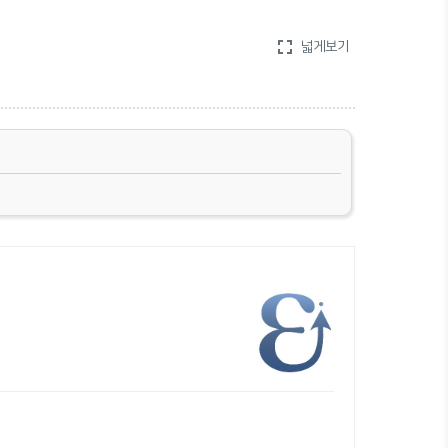
fullscreen
넓게보기