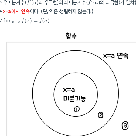
′
′
→ 우미분계수(
(
)
의 우극한)와 좌미분계수(
(
)
의 좌극한)가 일치
f
a
f
a
→
x=a에서 연속
이다! (단, 역은 성립하지 않는다.)
lim
x
→
a
f
(
x
)
=
f
(
a
)
∵
lim
(
)
=
(
)
f
x
f
a
→
x
a