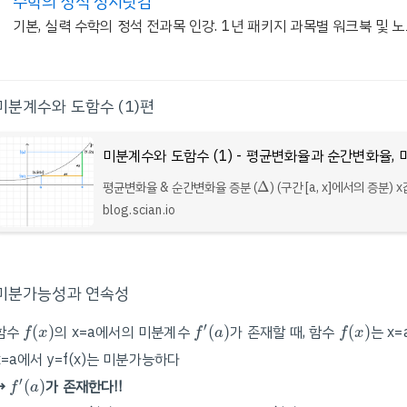
수학의 정석 성지닷컴
기본, 실력 수학의 정석 전과목 인강. 1년 패키지 과목별 워크북 및 
미분계수와 도함수 (1)편
Δ
평균변화율 & 순간변화율 증분 (
Δ
) (구간 [a, x]에서의 증분) 
화량 x-a를 x의 증분, y값의 변화량 f(x)-f(a)를 y의 증분이라 
blog.scian.io
Δ
x
,
Δ
y
각
Δ
,
Δ
와 같이 나타낸다. 평균변화율 함수..
x
y
미분가능성과 연속성
f
(
x
)
f
′
(
a
)
f
(
x
)
′
함수
(
)
의 x=a에서의 미분계수
(
)
가 존재할 때, 함수
(
)
는 x
f
x
f
a
f
x
x=a에서 y=f(x)는 미분가능하다
f
′
(
a
)
′
→
(
)
가 존재한다!!
f
a
f
′
(
a
)
f
′
(
a
)