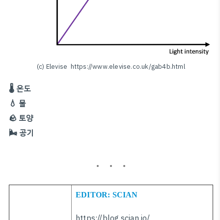
(c) Elevise https://www.elevise.co.uk/gab4b.html
🌡 온도
💧 물
🪨 토양
🌬 공기
EDITOR: SCIAN
https://blog.scian.io/