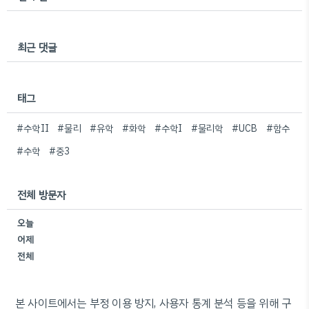
최근 댓글
태그
#수학II
#물리
#유학
#화학
#수학I
#물리학
#UCB
#함수
#수학
#중3
전체 방문자
오늘
어제
전체
본 사이트에서는 부정 이용 방지, 사용자 통계 분석 등을 위해 구