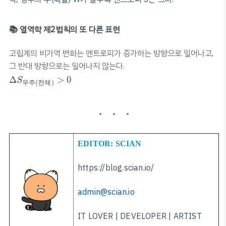
📚 열역학 제2법칙의 또 다른 표현
고립계의 비가역 변화는 엔트로피가 증가하는 방향으로 일어나고,
그 반대 방향으로는 일어나지 않는다.
Δ
S
우
주
(
전
체
)
>
0
Δ
>
0
S
우
주
(
전
체
)
EDITOR: SCIAN
https://blog.scian.io/
admin@scian.io
IT LOVER | DEVELOPER | ARTIST