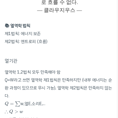
로 흐를 수 없다.
— 클라우지우스 —
📚 열역학 법칙
제1법칙: 에너지 보존
제2법칙: 엔트로피 (흐름)
열기관
열역학 1,2법칙 모두 만족해야 함
Q=W라고 쓰면 열역학 제1법칙은 만족하지만 (내부 에너지는 순
환 과정이 있으므로 무시 가능), 열역학 제2법칙은 만족하지 않는
다.
Q
=
∑
=
w,열E,소리E,...
∑
Q
∴
Q
>
w
∴
>
Q
w