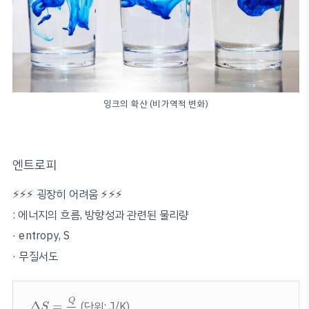
잉크의 확산 (비가역적 변화)
엔트로피
⚡️⚡️⚡️ 굉장히 어려움 ⚡️⚡️⚡️
: 에너지의 흐름, 방향성과 관련된 물리량
·
entropy, S
· 무질서도
Δ
S
=
Q
T
Q
Δ
=
(단위: J/K)
S