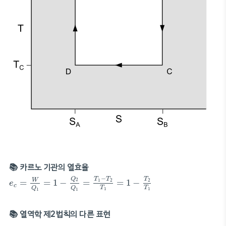
📚 카르노 기관의 열효율
e
c
=
W
Q
1
=
1
−
Q
2
Q
1
=
T
1
−
T
2
T
1
=
1
−
T
2
T
1
−
Q
T
T
T
W
=
=
1
−
=
=
1
−
2
1
2
2
e
c
T
T
Q
Q
1
1
1
1
📚 열역학 제2법칙의 다른 표현