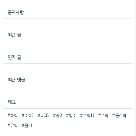
공지사항
최근 글
인기 글
최근 댓글
태그
#화학
#수학I
#UCB
#중3
#함수
#수학II
#수학
#물리학
#유학
#물리