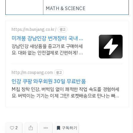
MATH & SCIENCE
https://m.bunjang.co.kr/
광고
미개봉 강남인강 번개장터 국내 최
대 브랜드 중고거래
강남인강 새상품을 중고가로 구매하세
요. 대화 없는 안전결제로 간편하게! 전
국 각지에서 올라오는 전국구 최다 상품
매일 10만 개 이상의 신규 상품 업로드
http://m.coupang.com
광고
인강 쿠팡 와우회원 30일 무료반품
M칩 장착 인강, 버벅임 없이 쾌적한 작업 속도를 경험하세
요. 버벅이는 기기는 이제 그만! 로켓배송으로 만나는 빠릿
한 태블릿PC
2
구독하기