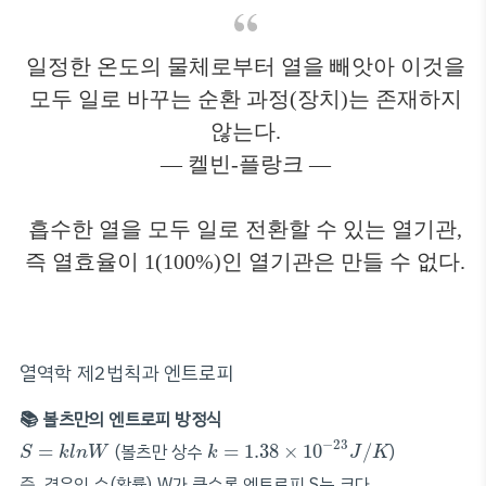
일정한 온도의 물체로부터 열을 빼앗아 이것을
모두 일로 바꾸는 순환 과정(장치)는 존재하지
않는다.
— 켈빈-플랑크 —
흡수한 열을 모두 일로 전환할 수 있는 열기관,
즉 열효율이 1(100%)인 열기관은 만들 수 없다.
열역학 제2법칙과 엔트로피
📚 볼츠만의 엔트로피 방정식
k
=
1.38
×
10
−
23
J
/
K
S
=
k
l
n
W
−
23
=
(볼츠만 상수
=
1.38
×
10
/
)
S
k
l
n
W
k
J
K
즉, 경우의 수(확률) W가 클수록 엔트로피 S는 크다.