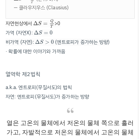
T
— 클라우지우스 (Clausius)
Δ
S
=
Q
T
Q
자연현상에서
Δ
=
>0
S
T
Δ
S
=
0
가역 (자연X):
Δ
=
0
S
Δ
S
>
0
비가역 (자연):
Δ
>
0
(엔트로피가 증가하는 방향)
S
· 확률에 대한 이야기와 가까움
열역학 제2법칙
a.k.a. 엔트로피(무질서도)의 법칙
자연: 엔트로피(무질서도)가 증가하는 방향
열은 고온의 물체에서 저온의 물체 쪽으로 흘러
가고, 자발적으로 저온의 물체에서 고온의 물체