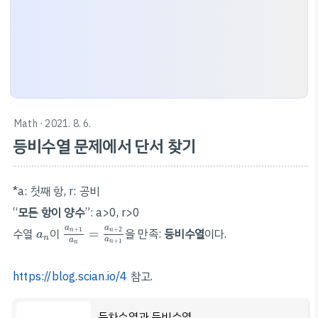
Math
· 2021. 8. 6.
등비수열 문제에서 단서 찾기
*a: 첫째 항, r: 공비
“
모든 항이 양수
”: a>0, r>0
a
n
+
1
a
n
=
a
n
+
2
a
n
+
1
a
n
a
a
수열
이
=
을 만족:
등비수열
이다.
+
1
+
2
n
n
a
n
a
a
+
1
n
n
https://blog.scian.io/4
참고.
등차수열과 등비수열