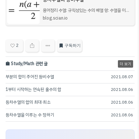
용어정리 수열: 규칙성있는 수의 배열 항: 수열을 이루
고 있는 각 수 일반항: 수열을 a1, a2, an 이라고 할 때,
blog.scian.io
제 n항을 수열의 일반항이라고 한다. (n값만 대입하면
바로 n번째 항의 값을 구할 수 있
2
구독하기
🏫 Study/Math 관련 글
더 보기
부분의 합이 주어진 등비수열
2021.08.07
1부터 시작하는 연속된 홀수의 합
2021.08.06
등차수열의 합의 최대·최소
2021.08.06
등차수열을 이루는 수 정하기
2021.08.06