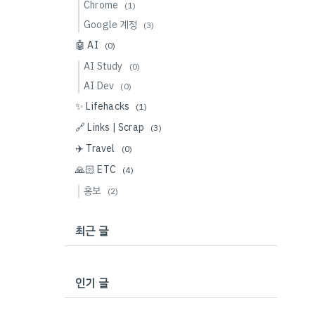
Chrome
(1)
Google 계정
(3)
🤖 AI
(0)
AI Study
(0)
AI Dev
(0)
✨ Lifehacks
(1)
🔗 Links | Scrap
(3)
✈️ Travel
(0)
🙏🏻 ETC
(4)
홍보
(2)
최근 글
인기 글