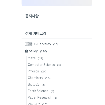
공지사항
전체 카테고리
🇺🇸 UC Berkeley
(10)
🏫 Study
(120)
Math
(49)
Computer Science
(0)
Physics
(24)
Chemistry
(16)
Biology
(8)
Earth Science
(5)
Paper Research
(1)
기타 과목
(17)