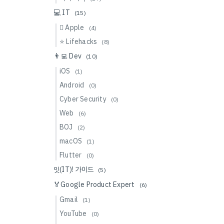
💻 IT
(15)
 Apple
(4)
⭐️ Lifehacks
(8)
👨‍💻 Dev
(10)
iOS
(1)
Android
(0)
Cyber Security
(0)
Web
(6)
BOJ
(2)
macOS
(1)
Flutter
(0)
잇(IT)! 가이드
(5)
🏅Google Product Expert
(6)
Gmail
(1)
YouTube
(0)