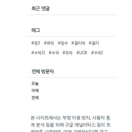
최근 댓글
태그
#중3
#화학
#함수
#물리학
#물리
#수학II
#수학
#유학
#UCB
#수학I
전체 방문자
오늘
어제
전체
본 사이트에서는 부정 이용 방지, 사용자 통
계 분석 등을 위해 구글 애널리틱스 등의 트