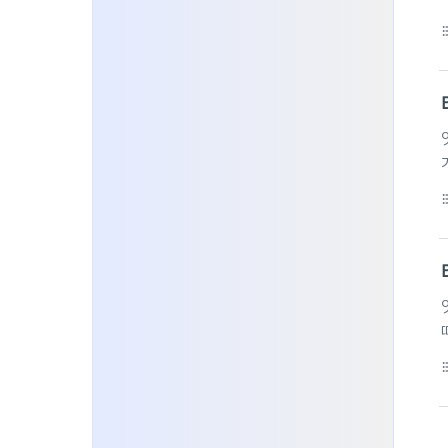
format_li
format_li
가
format_li