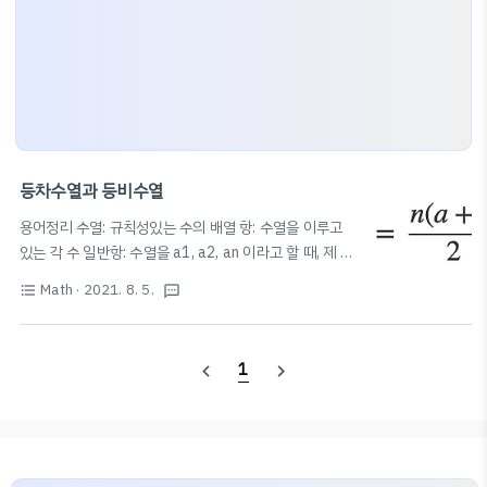
등차수열과 등비수열
용어정리 수열: 규칙성있는 수의 배열 항: 수열을 이루고
있는 각 수 일반항: 수열을 a1, a2, an 이라고 할 때, 제 n
항을 수열의 일반항이라고 한다. (n값만 대입하면 바로 n
Math
· 2021. 8. 5.
format_list_bulleted
textsms
번째 항의 값을 구할 수 있다.) 등차수열 : 첫째항부터 차례
대로 일정한 수를 더하여 만든 수열 공차: 등차수열에서 더
하는 일정한 수 (공통된 차이) 등차수열의 일반항:
a
n
=
a
+
(
n
−
1
)
d
1
navigate_before
navigate_next
=
+
(
−
1
)
(d: 공차) 등차중항: a,b,c가 순서
a
n
a
n
d
대로 등차수열을 이룰 때, b를 a와 c의 등차중항이라고 한
b
=
a
+
c
2
+
a
c
다.
=
(b는 a와 c의 산술평균이다.) 등차수열의
b
2
합 등차수열의 첫째항부터 제n항까지의 합을 Sn이라고 하
면, (가우스가 1부터 100까지 더한 공식 이용)