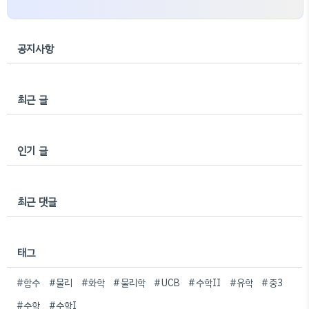
공지사항
최근 글
인기 글
최근 댓글
태그
#함수
#물리
#화학
#물리학
#UCB
#수학II
#유학
#중3
#수학
#수학I