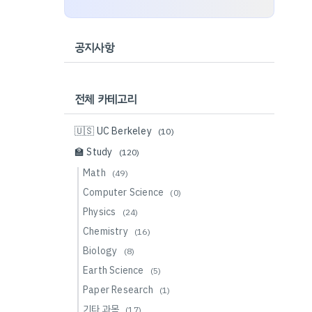
공지사항
전체 카테고리
🇺🇸 UC Berkeley
(10)
🏫 Study
(120)
Math
(49)
Computer Science
(0)
Physics
(24)
Chemistry
(16)
Biology
(8)
Earth Science
(5)
Paper Research
(1)
기타 과목
(17)