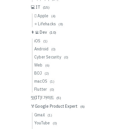
💻 IT
(15)
 Apple
(4)
⭐️ Lifehacks
(8)
👨‍💻 Dev
(10)
iOS
(1)
Android
(0)
Cyber Security
(0)
Web
(6)
BOJ
(2)
macOS
(1)
Flutter
(0)
잇(IT)! 가이드
(5)
🏅Google Product Expert
(6)
Gmail
(1)
YouTube
(0)