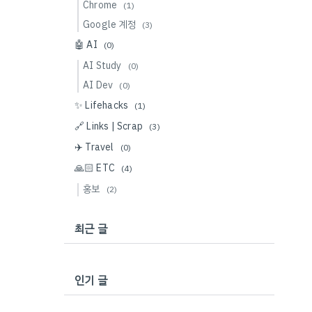
Chrome
(1)
Google 계정
(3)
🤖 AI
(0)
AI Study
(0)
AI Dev
(0)
✨ Lifehacks
(1)
🔗 Links | Scrap
(3)
✈️ Travel
(0)
🙏🏻 ETC
(4)
홍보
(2)
최근 글
인기 글