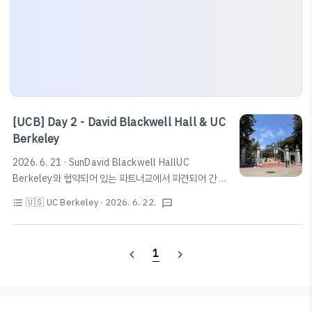
[UCB] Day 2 - David Blackwell Hall & UC
Berkeley
2026. 6. 21 · SunDavid Blackwell HallUC
Berkeley와 협약되어 있는 파트너교에서 파견되어 간 것
으로, 자칭 'Premium-style rooms'라는 David
🇺🇸 UC Berkeley
· 2026. 6. 22.
format_list_bulleted
textsms
Blackwell Hall 기숙사에 배정되어 두 달간 생활하게 되
었다. Blackwell Hall - HousingBlackwell Hall
Front Desk 2401 Durant Ave | (510)423-3740 |
1
navigate_before
navigate_next
davidblackwellhall@americancampus.com | Mail
and Packages | Hours Launch Experience
Interactive Campus Map | Rates | Maintenance
Requests | IThousing.berkeley.edu기숙..