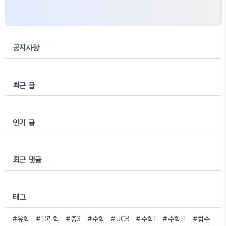
공지사항
최근 글
인기 글
최근 댓글
태그
#유학
#물리학
#중3
#수학
#UCB
#수학I
#수학II
#함수