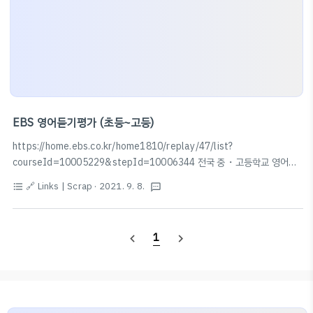
EBS 영어듣기평가 (초등~고등)
https://home.ebs.co.kr/home1810/replay/47/list?
courseId=10005229&stepId=10006344 전국 중・고등학교 영어듣
기 능력평가 | Radio - 교육의 중심 EBS home.ebs.co.kr 영어듣기평가
🔗 Links | Scrap
· 2021. 9. 8.
format_list_bulleted
textsms
EBS 공식 자료입니다. 2006~2021 자료가 탑재되어 있습니다.
1
navigate_before
navigate_next