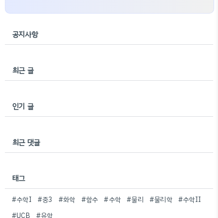
공지사항
최근 글
인기 글
최근 댓글
태그
#수학I
#중3
#화학
#함수
#수학
#물리
#물리학
#수학II
#UCB
#유학