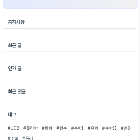
공지사항
최근 글
인기 글
최근 댓글
태그
#UCB
#물리학
#화학
#함수
#수학I
#유학
#수학II
#중3
#수학
#물리