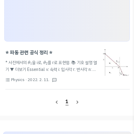
⭐️ 파동 관련 공식 정리 ⭐️
θ
1
θ
2
* 사진에서의
을 i로,
를 r로 표현함. 📚 기호 설명 열
θ
θ
1
2
기 ▼ 더보기 Essential v: 속력 i: 입사각 r: 반사각 n: 굴
λ
절률 f: 진동수 (주파수) T: 주기
: 파장 Additional A:
λ
V
1
V
2
=
sin
i
sin
r
=
n
2
n
1
Physics
· 2022. 2. 11.
format_list_bulleted
textsms
sin
V
i
n
1
2
진폭
=
=
(스넬 법칙 / 굴절 법칙) * 굴
sin
n
V
r
1
2
절률이 큰 매질에서 작은 매질로 진행할 때: 굴절각>입사
v
=
λ
T
=
f
λ
f
=
1
T
1
n
1
sin
i
=
n
2
sin
r
1
λ
navigate_before
navigate_next
각
=
=
=
sin
=
sin
f
v
f
λ
n
i
n
r
1
2
T
T
f
∝
1
λ
1
λ
∝
일반적으로,
증..
f
λ
λ