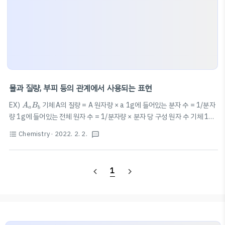
몰과 질량, 부피 등의 관계에서 사용되는 표현
A
a
B
b
EX)
기체 A의 질량 = A 원자량 × a 1g에 들어있는 분자 수 = 1/분자
A
B
a
b
량 1g에 들어있는 전체 원자 수 = 1/분자량 × 분자 당 구성 원자 수 기체 1g
의 부피 ∝ 1/분자 1개의 질량 몰수 ∝ 1/분자량 (질량 같을 때) 기체 1몰의
Chemistry
· 2022. 2. 2.
format_list_bulleted
textsms
부피 = 1몰의 질량 × 1g의 부피 단위 질량당 부피 ∝ 1/분자량 단위 질량당
원자수 ∝ 1/분자량 × 분자당 원자수
1
navigate_before
navigate_next