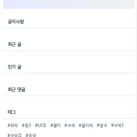
공지사항
최근 글
인기 글
최근 댓글
태그
#화학
#중3
#UCB
#물리
#수학
#물리학
#함수
#수학I
#수학II
#유학