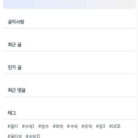
공지사항
최근 글
인기 글
최근 댓글
태그
#물리
#수학I
#함수
#화학
#수학
#유학
#중3
#UCB
#물리학
#수학II