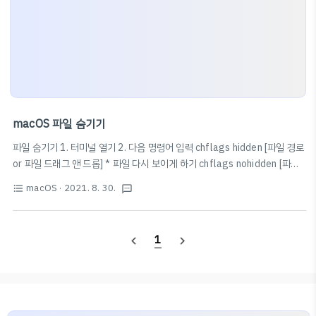
macOS 파일 숨기기
파일 숨기기 1. 터미널 열기 2. 다음 명령어 입력 chflags hidden [파일 경로
or 파일 드래그 앤 드롭] * 파일 다시 보이게 하기 chflags nohidden [파일
경로 or 파일 드래그 앤 드롭] 숨김 파일 보이기 ⌘ + ⇧ + .(점) 단축키 사용
macOS
· 2021. 8. 30.
format_list_bulleted
textsms
1
navigate_before
navigate_next