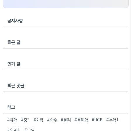
공지사항
최근 글
인기 글
최근 댓글
태그
#유학
#중3
#화학
#함수
#물리
#물리학
#UCB
#수학I
#수학II
#수학