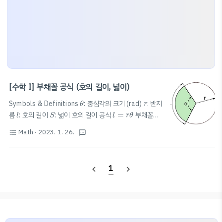
[수학 I] 부채꼴 공식 (호의 길이, 넓이)
θ
r
Symbols & Definitions
: 중심각의 크기 (rad)
: 반지
θ
r
l
S
l
=
r
θ
름
: 호의 길이
: 넓이 호의 길이 공식
=
부채꼴의
l
S
l
r
θ
S
=
1
2
r
2
θ
=
1
2
r
l
1
1
2
넓이 공식
=
=
S
r
θ
r
l
2
2
Math
· 2023. 1. 26.
format_list_bulleted
textsms
1
navigate_before
navigate_next