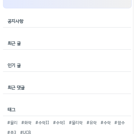
공지사항
최근 글
인기 글
최근 댓글
태그
#물리
#화학
#수학II
#수학I
#물리학
#유학
#수학
#함수
#중3
#UCB