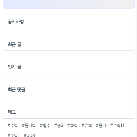
공지사항
최근 글
인기 글
최근 댓글
태그
#수학
#물리학
#함수
#중3
#화학
#유학
#물리
#수학II
#수학I
#UCB