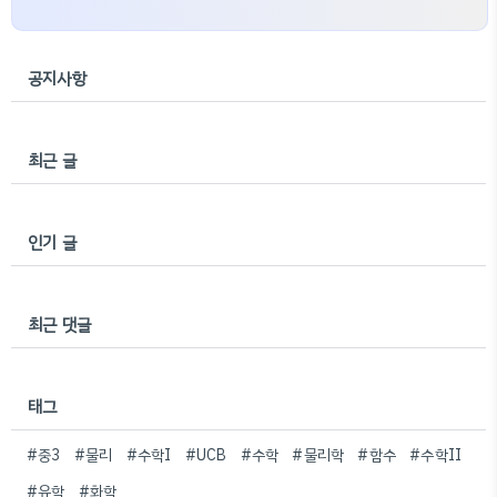
공지사항
최근 글
인기 글
최근 댓글
태그
#중3
#물리
#수학I
#UCB
#수학
#물리학
#함수
#수학II
#유학
#화학