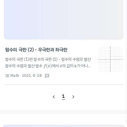
함수의 극한 (2) - 우극한과 좌극한
함수의 극한 (1)편 함수의 극한 (1) - 함수의 수렴과 발산
f
(
x
)
x
함수의 수렴과 발산 함수
(
)
에서
의 값이 a가 아니면
f
x
x
f
(
x
)
x
→
a
서 a에 한없이 가까워질 때(
→
)
(
)
의 값이 일정한
x
a
f
x
Math
· 2021. 8. 18.
f
(
x
)
format_list_bulleted
textsms
값 L에 한없이 가까워지면 함수
(
)
는 L에 수렴한다.
f
x
('모이다'라는 뜻) blog.scian.io 우극한과 좌극한 우극한:
x의 값이 a보다 크면서 a에 한없이 가까워짐 (x가 a보다
x
→
a
+
1
navigate_before
navigate_next
큰 방향에서 옴)
→
+
좌극한: x의 값이 a보다 작으
x
a
면서 a에 한없이 가까워짐 (x가 a보다 작은 방향에서 옴)
lim
x
→
a
+
f
(
x
)
=
L
x
→
a
−
→
−
lim
(
)
=
(우극한)
x
a
f
x
L
→
+
x
a
lim
x
→
a
−
f
(
x
)
=
L
lim
(
)
=
..
f
x
L
→
−
x
a