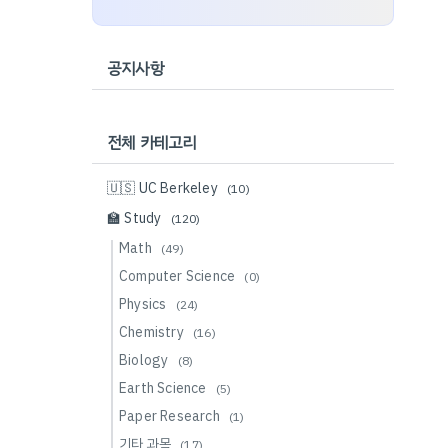
공지사항
전체 카테고리
🇺🇸 UC Berkeley
(10)
🏫 Study
(120)
Math
(49)
Computer Science
(0)
Physics
(24)
Chemistry
(16)
Biology
(8)
Earth Science
(5)
Paper Research
(1)
기타 과목
(17)