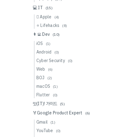
💻 IT
(15)
 Apple
(4)
⭐️ Lifehacks
(8)
👨‍💻 Dev
(10)
iOS
(1)
Android
(0)
Cyber Security
(0)
Web
(6)
BOJ
(2)
macOS
(1)
Flutter
(0)
잇(IT)! 가이드
(5)
🏅Google Product Expert
(6)
Gmail
(1)
YouTube
(0)