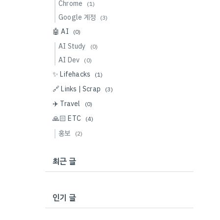
Chrome
(1)
Google 계정
(3)
🤖 AI
(0)
AI Study
(0)
AI Dev
(0)
✨ Lifehacks
(1)
🔗 Links | Scrap
(3)
✈️ Travel
(0)
🙏🏻 ETC
(4)
홍보
(2)
최근 글
인기 글