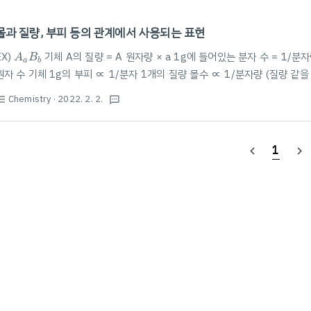
몰과 질량, 부피 등의 관계에서 사용되는 표현
A
a
B
b
EX)
기체 A의 질량 = A 원자량 × a 1g에 들어있는 분자 수 = 1/분
A
B
a
b
원자 수 기체 1g의 부피 ∝ 1/분자 1개의 질량 몰수 ∝ 1/분자량 (질량 같을 
당 부피 ∝ 1/분자량 단위 질량당 원자수 ∝ 1/분자량 × 분자당 원자수
Chemistry
· 2022. 2. 2.
st_bulleted
textsms
1
navigate_before
navigate_next