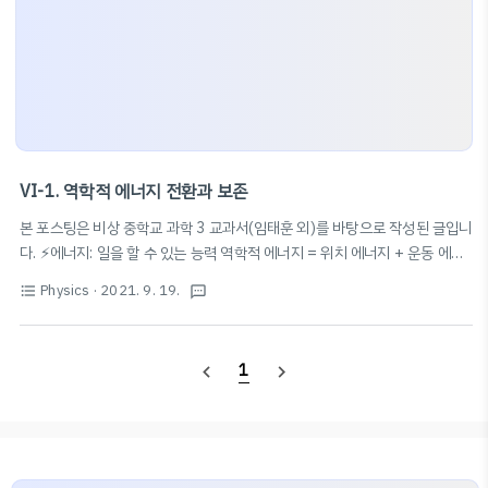
VI-1. 역학적 에너지 전환과 보존
본 포스팅은 비상 중학교 과학 3 교과서(임태훈 외)를 바탕으로 작성된 글입니
다. ⚡️에너지: 일을 할 수 있는 능력 역학적 에너지 = 위치 에너지 + 운동 에너
지 역학적 에너지 전환: 물체가 운동할 때 위치 에너지와 운동 에너지는 서로
Physics
· 2021. 9. 19.
E
=
9.8
m
h
format_list_bulleted
textsms
전환될 수 있음! 📚위치 에너지 구하는 공식
=
9.8
(m: 질량, h: 물체
E
m
h
E
=
1
2
m
v
2
1
2
의 높이) 📚운동 에너지 구하는 공식
=
역학적 에너지 보존: 공기
E
m
v
2
저항&마찰 없을 때 운동하는 물체의 역학적 에너지는 보존된다! 역학적 에너
1
navigate_before
navigate_next
지가 보존될 때, 물체의 위치 에너지가 감소한 만큼 운동 에너지가 증가한다.
(반대 포함)