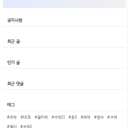
공지사항
최근 글
인기 글
최근 댓글
태그
#유학
#UCB
#물리학
#수학II
#중3
#화학
#함수
#수학
#물리
#수학I