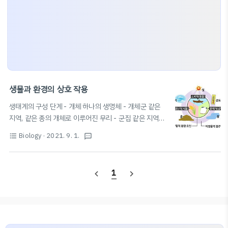
생물과 환경의 상호 작용
생태계의 구성 단계 - 개체 하나의 생명체 - 개체군 같은
지역, 같은 종의 개체로 이루어진 무리 - 군집 같은 지역에
서의 모든 개체군의 집합 - 생태계 군집 ↔ 비생물 환경: 끊
Biology
· 2021. 9. 1.
format_list_bulleted
textsms
임없이 영향을 주고받는 통합된 시스템 생태계의 구성 요
소 - 생물적 요인 생산자, 소비자, 분해자: 생태계 내의 모
든 생물 - 비생물적 요인 물, 공기, 햇빛, 온도 등 모든 (무
1
navigate_before
navigate_next
기) 환경 ▷ 생물에게 생존과 생장에 필요한 물질, 에너지,
생활터전 제공 생태계 구성 요소 간의 관계 작용: 비생물적
요인 → 생물적 요인에 영향 반작용: 생물적 요인 → 비생물
적 요인에 영향 상호작용: 생물적 요인이 서로 영향을 주고
받음 비생물적 요인 → 생물 영향 ⚡️ 빛 - 빛의 세기 & 파장