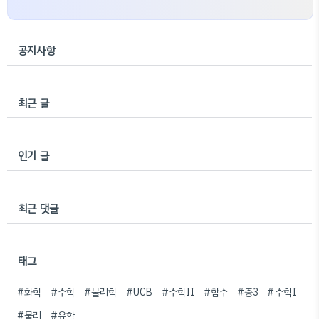
공지사항
최근 글
인기 글
최근 댓글
태그
#화학
#수학
#물리학
#UCB
#수학II
#함수
#중3
#수학I
#물리
#유학