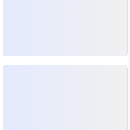
🌡 온도 💧 물 🪨 토양 🌬 공기 EDITOR: SC..