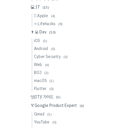
💻 IT
(15)
 Apple
(4)
⭐️ Lifehacks
(8)
👨‍💻 Dev
(10)
iOS
(1)
Android
(0)
Cyber Security
(0)
Web
(6)
BOJ
(2)
macOS
(1)
Flutter
(0)
잇(IT)! 가이드
(5)
🏅Google Product Expert
(6)
Gmail
(1)
YouTube
(0)