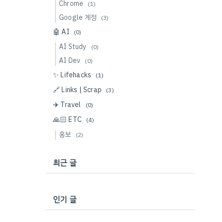
Chrome
(1)
Google 계정
(3)
🤖 AI
(0)
AI Study
(0)
AI Dev
(0)
✨ Lifehacks
(1)
🔗 Links | Scrap
(3)
✈️ Travel
(0)
🙏🏻 ETC
(4)
홍보
(2)
최근 글
인기 글