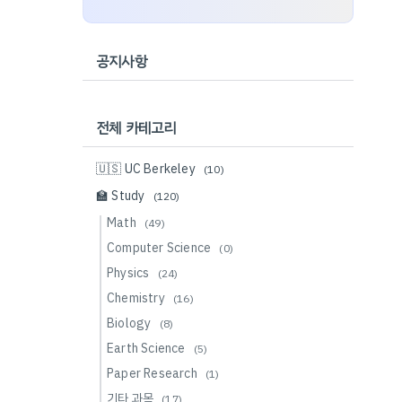
공지사항
전체 카테고리
🇺🇸 UC Berkeley
(10)
🏫 Study
(120)
Math
(49)
Computer Science
(0)
Physics
(24)
Chemistry
(16)
Biology
(8)
Earth Science
(5)
Paper Research
(1)
기타 과목
(17)