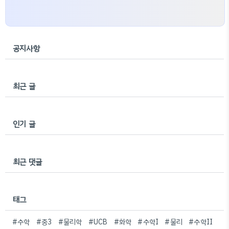
공지사항
최근 글
인기 글
최근 댓글
태그
#수학
#중3
#물리학
#UCB
#화학
#수학I
#물리
#수학II