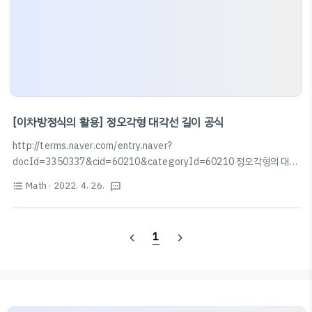
[이차방정식의 활용] 정오각형 대각선 길이 공식
http://terms.naver.com/entry.naver?
docId=3350337&cid=60210&categoryId=60210 정오각형의 대각
선 길이 공식 한 변의 길이가 a인 정오각형의 대각선의 길이는
Math
· 2022. 4. 26.
format_list_bulleted
textsms
(1+sqrt(5))/2 * a이다. 관련자료 수학 공식을 모두 담은 "수학공식 포스터"
다운로드(PDF) 정오각형의 대각선 길이 공식 terms.naver.com
1
navigate_before
navigate_next