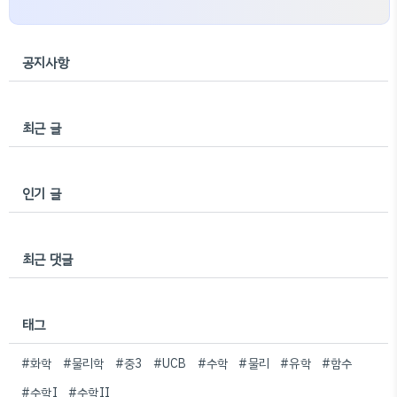
공지사항
최근 글
인기 글
최근 댓글
태그
#화학
#물리학
#중3
#UCB
#수학
#물리
#유학
#함수
#수학I
#수학II