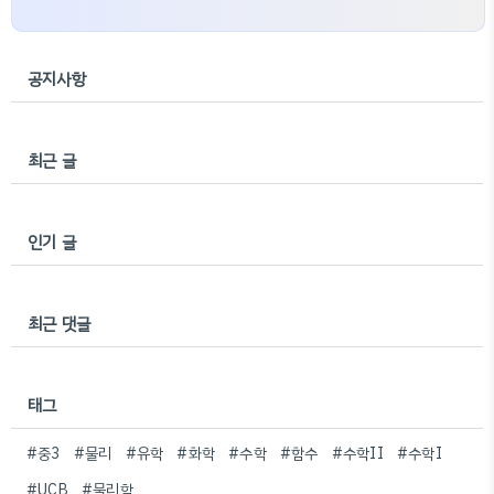
공지사항
최근 글
인기 글
최근 댓글
태그
#중3
#물리
#유학
#화학
#수학
#함수
#수학II
#수학I
#UCB
#물리학