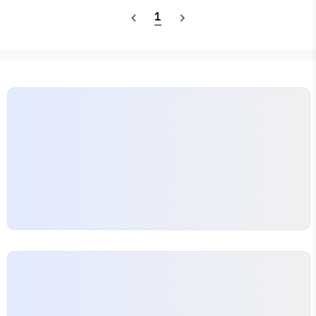
절률이 큰 매질에서 작은 매질로 진행할 때: 굴절각>입사
v
=
λ
T
=
f
λ
f
=
1
T
1
n
1
sin
i
=
n
2
sin
r
1
λ
navigate_before
navigate_next
각
=
=
=
sin
=
sin
f
v
f
λ
n
i
n
r
1
2
T
T
f
∝
1
λ
1
λ
∝
일반적으로,
증..
f
λ
λ