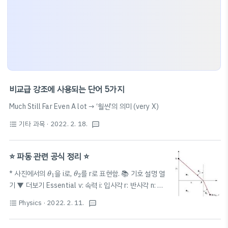
비교급 강조에 사용되는 단어 5가지
Much Still Far Even A lot → ‘훨씬’의 의미 (very X)
기타 과목
· 2022. 2. 18.
format_list_bulleted
textsms
⭐️ 파동 관련 공식 정리 ⭐️
θ
1
θ
2
* 사진에서의
을 i로,
를 r로 표현함. 📚 기호 설명 열
θ
θ
1
2
기 ▼ 더보기 Essential v: 속력 i: 입사각 r: 반사각 n: 굴
λ
절률 f: 진동수 (주파수) T: 주기
: 파장 Additional A:
λ
V
1
V
2
=
sin
i
sin
r
=
n
2
n
1
Physics
· 2022. 2. 11.
format_list_bulleted
textsms
sin
V
i
n
1
2
진폭
=
=
(스넬 법칙 / 굴절 법칙) * 굴
sin
n
V
r
1
2