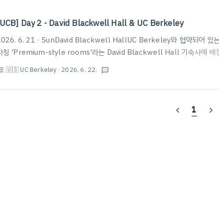
[UCB] Day 2 - David Blackwell Hall & UC Berkeley
2026. 6. 21 · SunDavid Blackwell HallUC Berkeley와 협약
자칭 'Premium-style rooms'라는 David Blackwell Hall 기숙사
Blackwell Hall - HousingBlackwell Hall Front Desk 2401 Duran
🇺🇸 UC Berkeley
· 2026. 6. 22.
st_bulleted
textsms
davidblackwellhall@americancampus.com | Mail and Packages 
Interactive Campus Map | Rates | Maintenance Requests | ITho
1
navigate_before
navigate_next