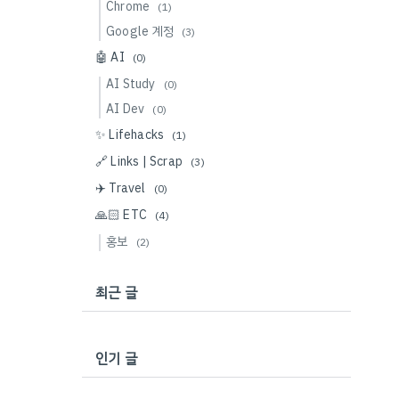
Chrome
(1)
Google 계정
(3)
🤖 AI
(0)
AI Study
(0)
AI Dev
(0)
✨ Lifehacks
(1)
🔗 Links | Scrap
(3)
✈️ Travel
(0)
🙏🏻 ETC
(4)
홍보
(2)
최근 글
인기 글