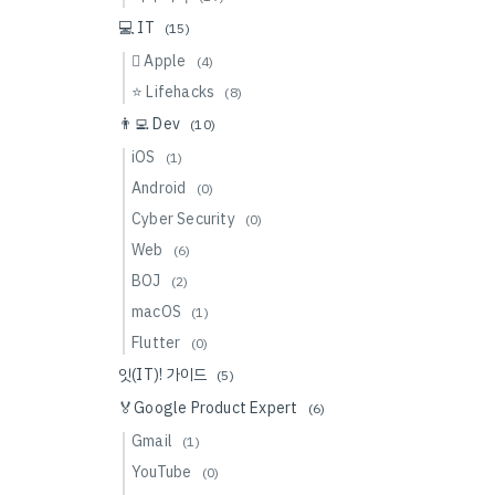
💻 IT
(15)
 Apple
(4)
⭐️ Lifehacks
(8)
👨‍💻 Dev
(10)
iOS
(1)
Android
(0)
Cyber Security
(0)
Web
(6)
BOJ
(2)
macOS
(1)
Flutter
(0)
잇(IT)! 가이드
(5)
🏅Google Product Expert
(6)
Gmail
(1)
YouTube
(0)