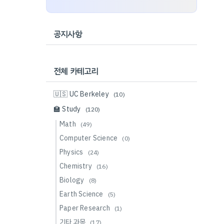
공지사항
전체 카테고리
🇺🇸 UC Berkeley
(10)
🏫 Study
(120)
Math
(49)
Computer Science
(0)
Physics
(24)
Chemistry
(16)
Biology
(8)
Earth Science
(5)
Paper Research
(1)
기타 과목
(17)