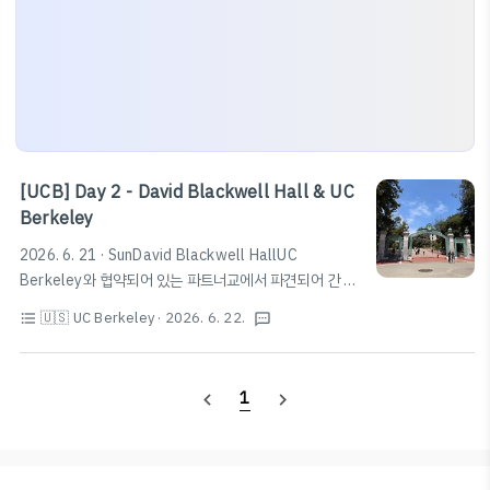
[UCB] Day 2 - David Blackwell Hall & UC
Berkeley
2026. 6. 21 · SunDavid Blackwell HallUC
Berkeley와 협약되어 있는 파트너교에서 파견되어 간 것
으로, 자칭 'Premium-style rooms'라는 David
🇺🇸 UC Berkeley
· 2026. 6. 22.
format_list_bulleted
textsms
Blackwell Hall 기숙사에 배정되어 두 달간 생활하게 되
었다. Blackwell Hall - HousingBlackwell Hall
Front Desk 2401 Durant Ave | (510)423-3740 |
1
navigate_before
navigate_next
davidblackwellhall@americancampus.com | Mail
and Packages | Hours Launch Experience
Interactive Campus Map | Rates | Maintenance
Requests | IThousing.berkeley.edu기숙..