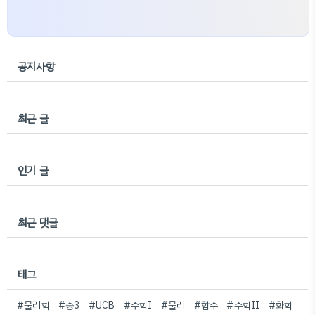
공지사항
최근 글
인기 글
최근 댓글
태그
#물리학
#중3
#UCB
#수학I
#물리
#함수
#수학II
#화학