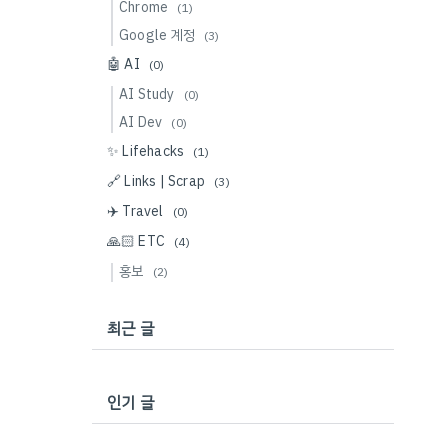
Chrome
(1)
Google 계정
(3)
🤖 AI
(0)
AI Study
(0)
AI Dev
(0)
✨ Lifehacks
(1)
🔗 Links | Scrap
(3)
✈️ Travel
(0)
🙏🏻 ETC
(4)
홍보
(2)
최근 글
인기 글