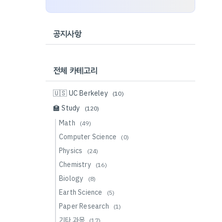
공지사항
전체 카테고리
🇺🇸 UC Berkeley
(10)
🏫 Study
(120)
Math
(49)
Computer Science
(0)
Physics
(24)
Chemistry
(16)
Biology
(8)
Earth Science
(5)
Paper Research
(1)
기타 과목
(17)