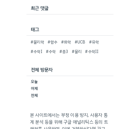
최근 댓글
태그
#물리학
#함수
#화학
#UCB
#유학
#수학I
#수학
#중3
#물리
#수학II
전체 방문자
오늘
어제
전체
본 사이트에서는 부정 이용 방지, 사용자 통
계 분석 등을 위해 구글 애널리틱스 등의 트