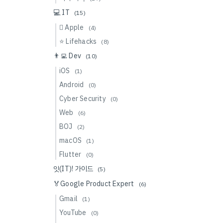
💻 IT
(15)
 Apple
(4)
⭐️ Lifehacks
(8)
👨‍💻 Dev
(10)
iOS
(1)
Android
(0)
Cyber Security
(0)
Web
(6)
BOJ
(2)
macOS
(1)
Flutter
(0)
잇(IT)! 가이드
(5)
🏅Google Product Expert
(6)
Gmail
(1)
YouTube
(0)