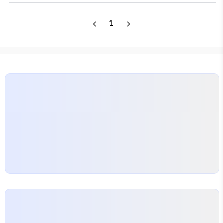
KAIST IP영재기업인교육원 신입생 모집 안내(14기) 1.
모집인원 80명..
1
navigate_before
navigate_next