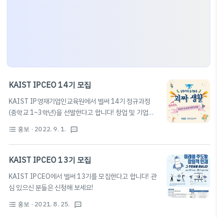
KAIST IPCEO 14기 모집
KAIST IP영재기업인교육원에서 벌써 14기 정규과정
(중학교 1~3학년)을 선발한다고 합니다! 창업 및 기업가
정신, 미래사회, 미래기술 트렌드 등 다양한 양질의 강연
홍보
· 2022. 9. 1.
format_list_bulleted
textsms
및 캠프, 프로그래밍 및 메타버스 관련 실습 등이 진행되니
많은 관심 부탁드립니다! 특히 창업을 희망하고 있거나, 여
러 친구들과 함께 프로젝트를 진행해 보고 싶다면 꼭 신청
KAIST IPCEO 13기 모집
해 보세요! (고등학생 혹은 정규과정 선발 탈락자 등의 경
KAIST IPCEO에서 벌써 13기를 모집한다고 합니다! 관
우 공개과정(e-ship)을 통한 편입 기회도 마련되어 있으
심 있으신 분들은 신청해 보세요!
니 참고해 주세요!) 14기 모집 홍보 영상 [모집요강]
2023학년도 KAIST IP영재기업인교육원 신입생 모집
홍보
· 2021. 8. 25.
format_list_bulleted
textsms
안내(14기) : KAIST IP영재기업인교육원 2023학년도