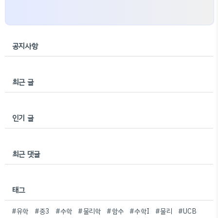
공지사항
최근 글
인기 글
최근 댓글
태그
#유학
#중3
#수학
#물리학
#함수
#수학I
#물리
#UCB