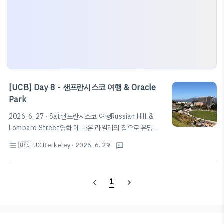
[UCB] Day 8 - 샌프란시스코 여행 & Oracle
Park
2026. 6. 27 · Sat샌프란시스코 여행Russian Hill &
Lombard Street영화 에 나온 라일리의 집으로 유명한
Russian Hill과 Lombard Street에 다녀왔다.Powell
🇺🇸 UC Berkeley
· 2026. 6. 29.
format_list_bulleted
textsms
Street부터 케이블카를 타고 가는 방법이 있지만, 사람이
많은 경우 버스를 타고 조금만 걸으면 Lombard Street
아래부터 관람할 수 있다.Lombard Street에서 바다와
1
navigate_before
navigate_next
앨커트래즈 섬 쪽을 보고 내려오다보면 금문교를 비롯하
여 상당히 아름다운 풍경을 볼 수 있다.Fisherman's
WharfLombard Street에서 바다쪽으로 내려가면 샌프
란시스코의 대표적인 관광지 중 하나인 Fisherman's