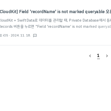
[CloudKit] Field 'recordName' is not marked queryable
CloudKit + SwiftData로 데이터를 관리할 때, Private Database에
Records 버튼을 누르면 "Field 'recordName' is not marked que
다. 이 경우 Schema > Indexes에서 해당하는 Record Type을 선택한 
iOS
· 2024. 11. 18.
st_bulleted
textsms
설정된 recordName을 만들어 주면 정상적으로 데이터를 확인할 수 있다.
1
navigate_before
navigate_next