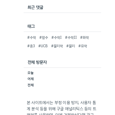
최근 댓글
태그
#수학
#함수
#수학I
#수학II
#화학
#중3
#UCB
#물리학
#물리
#유학
전체 방문자
오늘
어제
전체
본 사이트에서는 부정 이용 방지, 사용자 통
계 분석 등을 위해 구글 애널리틱스 등의 트