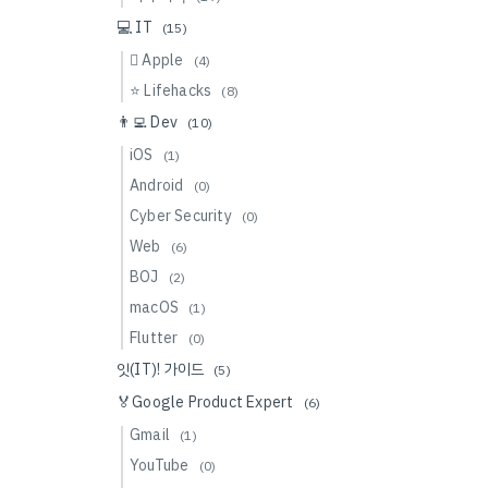
💻 IT
(15)
 Apple
(4)
⭐️ Lifehacks
(8)
👨‍💻 Dev
(10)
iOS
(1)
Android
(0)
Cyber Security
(0)
Web
(6)
BOJ
(2)
macOS
(1)
Flutter
(0)
잇(IT)! 가이드
(5)
🏅Google Product Expert
(6)
Gmail
(1)
YouTube
(0)