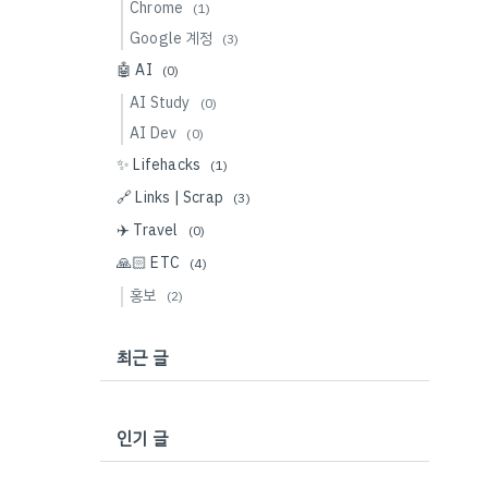
Chrome
(1)
Google 계정
(3)
🤖 AI
(0)
AI Study
(0)
AI Dev
(0)
✨ Lifehacks
(1)
🔗 Links | Scrap
(3)
✈️ Travel
(0)
🙏🏻 ETC
(4)
홍보
(2)
최근 글
인기 글