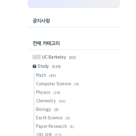
공지사항
전체 카테고리
🇺🇸 UC Berkeley
(10)
🏫 Study
(120)
Math
(49)
Computer Science
(0)
Physics
(24)
Chemistry
(16)
Biology
(8)
Earth Science
(5)
Paper Research
(1)
기타 과목
(17)