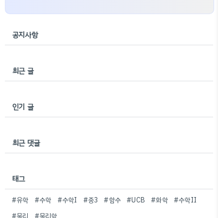
공지사항
최근 글
인기 글
최근 댓글
태그
#유학
#수학
#수학I
#중3
#함수
#UCB
#화학
#수학II
#물리
#물리학