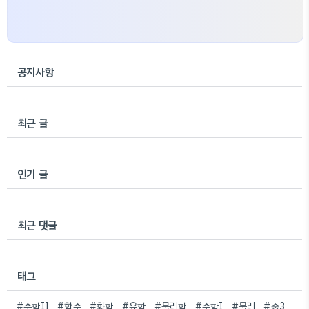
공지사항
최근 글
인기 글
최근 댓글
태그
#수학II
#함수
#화학
#유학
#물리학
#수학I
#물리
#중3