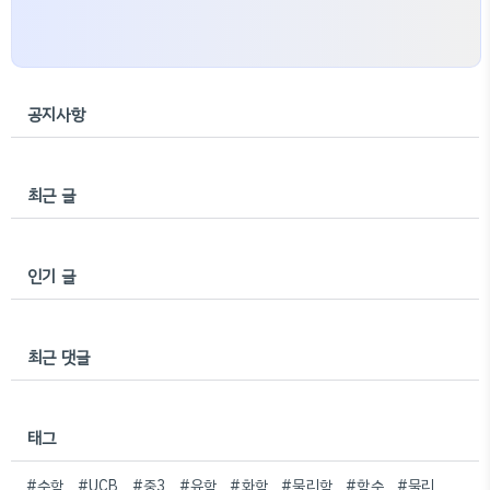
공지사항
최근 글
인기 글
최근 댓글
태그
#수학
#UCB
#중3
#유학
#화학
#물리학
#함수
#물리