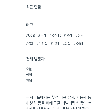
최근 댓글
태그
#UCB
#수학
#수학II
#유학
#함수
#중3
#물리학
#물리
#화학
#수학I
전체 방문자
오늘
어제
전체
본 사이트에서는 부정 이용 방지, 사용자 통
계 분석 등을 위해 구글 애널리틱스 등의 트