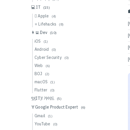
💻 IT
(15)

 Apple
(4)
⭐️ Lifehacks
(8)
👨‍💻 Dev
(10)
iOS
(1)
Android
(0)
Cyber Security
(0)
Web
(6)
BOJ
(2)
macOS
(1)
Flutter
(0)
잇(IT)! 가이드
(5)
🏅Google Product Expert
(6)
Gmail
(1)
YouTube
(0)