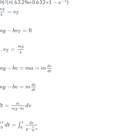
−
1
(여기서 63.2%=0.632=
1
−
)
e
m
g
b
=
v
T
m
g
=
v
T
b
m
g
−
b
v
T
=
0
−
=
0
m
g
b
v
T
∴
v
T
=
m
g
b
m
g
∴
=
v
T
b
m
g
−
b
v
=
m
a
=
m
d
v
d
t
d
v
−
=
=
m
g
b
v
m
a
m
d
t
m
g
−
b
v
=
m
d
v
d
t
d
v
−
=
m
g
b
v
m
d
t
d
t
=
m
m
g
−
b
v
d
v
m
=
d
t
d
v
−
m
g
b
v
∫
0
t
d
t
=
∫
0
v
d
v
g
−
b
m
v
t
v
d
v
=
∫
∫
d
t
0
0
b
−
g
v
m