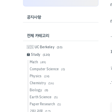
t
t
t
공지사항
t
전체 카테고리
🇺🇸 UC Berkeley
(10)
🏫 Study
(120)
Math
(49)
Computer Science
(0)
Physics
(24)
Chemistry
(16)
Biology
(8)
Earth Science
(5)
Paper Research
(1)
기타 과목
(17)