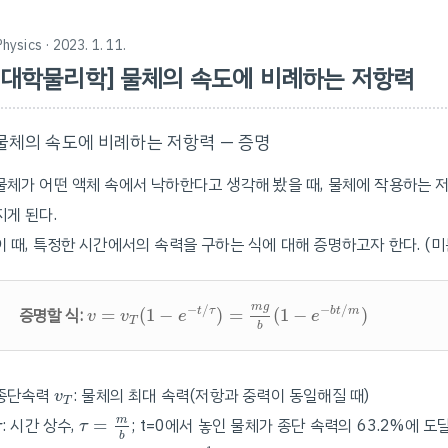
Physics
· 2023. 1. 11.
[대학물리학] 물체의 속도에 비례하는 저항력
물체의 속도에 비례하는 저항력 — 증명
물체가 어떤 액체 속에서 낙하한다고 생각해 봤을 때, 물체에 작용하는 
지게 된다.
이 때, 특정한 시간에서의 속력을 구하는 식에 대해 증명하고자 한다. (
v
=
v
T
(
1
−
e
−
t
/
τ
)
=
m
g
b
(
1
−
e
−
b
t
/
m
)
m
g
−
/
−
/
증명할 식:
=
(
1
−
)
=
(
1
−
)
t
τ
b
t
m
v
v
e
e
T
b
v
T
종단속력
: 물체의 최대 속력(저항과 중력이 동일해질 때)
v
T
τ
=
m
b
τ
m
: 시간 상수,
=
; t=0에서 놓인 물체가 종단 속력의 63.2%에 
τ
τ
b
1
−
e
−
1