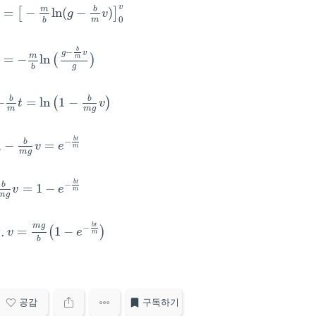
=
[
−
m
b
ln
(
g
−
b
m
v
)
]
0
v
v
m
b
=
−
ln
(
−
)
[
]
g
v
0
m
b
=
−
m
b
ln
(
g
−
b
m
v
g
)
b
−
g
v
m
=
−
ln
(
)
m
g
b
−
b
m
t
=
ln
(
1
−
b
m
g
v
)
b
b
−
=
ln
1
−
(
)
t
v
m
g
m
1
−
b
m
g
v
=
e
−
b
t
m
b
t
−
b
1
−
=
v
e
m
m
g
b
m
g
v
=
1
−
e
−
b
t
m
b
t
−
b
=
1
−
v
e
m
m
g
∴
v
=
m
g
b
(
1
−
e
−
b
t
m
)
b
t
m
g
∴
−
=
1
−
(
)
v
e
m
b
공감
구독하기