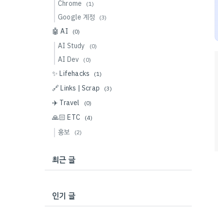
Chrome
(1)
Google 계정
(3)
🤖 AI
(0)
AI Study
(0)
AI Dev
(0)
✨ Lifehacks
(1)
🔗 Links | Scrap
(3)
✈️ Travel
(0)
🙏🏻 ETC
(4)
홍보
(2)
최근 글
인기 글